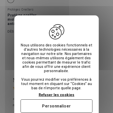
Protèges Oreillers
Protège oreiller
molletonné
antibactérien
12 €
15 €
DÈS
Avis clients
Nous utilisons des cookies fonctionnels et
d’autres technologies nécessaires à la
navigation sur notre site. Nos partenaires
Découvrez les avis de nos clients qui partagent leur
et nous-mêmes utilisons également des
expérience via l'organisme indépendant
Avis vérifiés
cookies permettant de mesurer le trafic
afin de vous offrir une expérience client
personnalisée.
Michelle W.
Vous pourrez modifier vos préférences à
le 01/06/2026
sur
Avis vérifiés
tout moment en cliquant sur “Cookies” au
bas de n'importe quelle page.
Refuser les cookies
« Une qualité digne des plus grands hotels du
monde »
Personnaliser