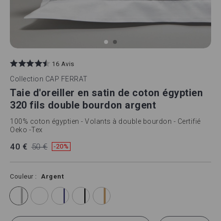
Skip
to
16 Avis
the
beginning
Collection
CAP FERRAT
of
Taie d'oreiller en satin de coton égyptien
the
images
320 fils double bourdon argent
gallery
100% coton égyptien - Volants à double bourdon - Certifié
Oeko -Tex
40 €
50 €
-20%
Couleur
Argent