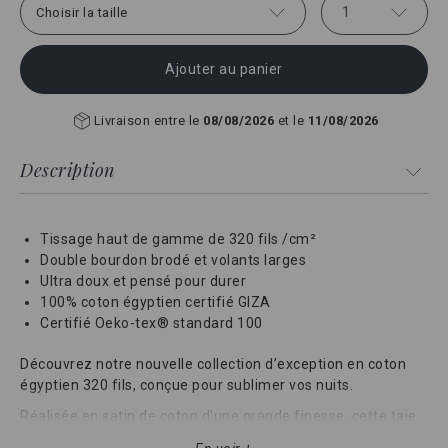
1
Choisir la taille
Ajouter au panier
Livraison entre le
08/08/2026
et le
11/08/2026
Description
Tissage haut de gamme de 320 fils /cm²
Double bourdon brodé et volants larges
Ultra doux et pensé pour durer
100% coton égyptien certifié GIZA
Certifié Oeko-tex® standard 100
Découvrez notre nouvelle collection d’exception en coton
égyptien 320 fils, conçue pour sublimer vos nuits.
Réalisée en satin de coton d’une grande finesse, cette taie
d’oreiller se pare d’un élégant double bourdon, délicatement