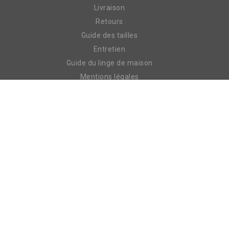
Livraison
Retours
Guide des tailles
Entretien
Guide du linge de maison
Mentions légales
Redirections
Plan de site
À PROPOS
Votre compte
Suivre votre commande
Politique de confidentialité
CGV
Nous contacter