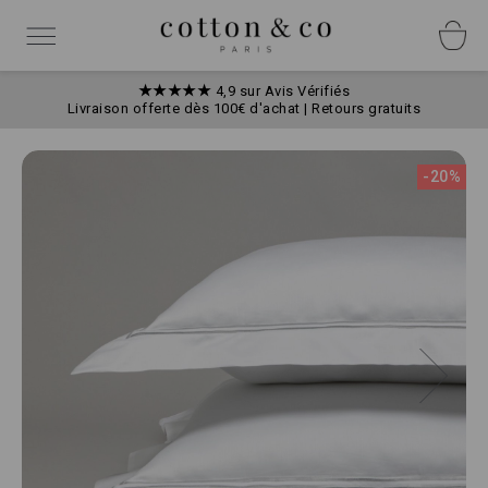
Allez
Panneau de gestion des cookies
au
Basculer
contenu
la
navigation
★★★★★
4,9 sur Avis Vérifiés
Livraison offerte dès 100€ d'achat | Retours gratuits
Skip
to
-20%
the
end
of
the
images
gallery