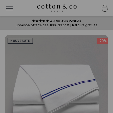
Allez
Panneau de gestion des cookies
au
Basculer
contenu
la
navigation
★★★★★
4,9 sur Avis Vérifiés
Livraison offerte dès 100€ d'achat | Retours gratuits
Skip
to
-20%
NOUVEAUTÉ
the
end
of
the
images
gallery