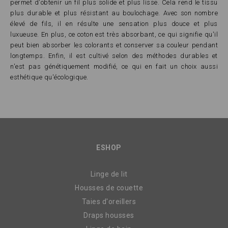
permet d'obtenir un fil plus solide et plus lisse. Cela rend le tissu
plus durable et plus résistant au boulochage. Avec son nombre
élevé de fils, il en résulte une sensation plus douce et plus
luxueuse. En plus, ce coton est très absorbant, ce qui signifie qu'il
peut bien absorber les colorants et conserver sa couleur pendant
longtemps. Enfin, il est cultivé selon des méthodes durables et
n'est pas génétiquement modifié, ce qui en fait un choix aussi
esthétique qu'écologique.
ESHOP
Linge de lit
Housses de couette
Taies d'oreillers
Draps housses