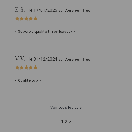
E S.
le 17/01/2025
sur
Avis vérifiés
« Superbe qualité ! Très luxueux »
V V.
le 31/12/2024
sur
Avis vérifiés
« Qualité top »
Voir tous les avis
1
2
>