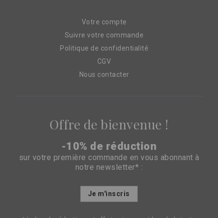
Votre compte
Suivre votre commande
Politique de confidentialité
CGV
Nous contacter
Offre de bienvenue !
-10% de réduction
sur votre première commande en vous abonnant à
notre newsletter* :
Inscription
Je m'inscris
à
notre
lettre