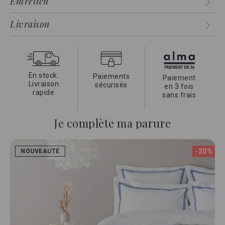
Entretien
Cette collection Cap Ferrat, la meilleure qualité proposée
parmi nos différentes gammes, allie
épaisseur, résistance
Livraison
et douceur
.
La garantie d'un linge de qualité grace à son coton
égyptien
exceptionnel, la douceur du satin et son tissage unique
très serré.
En stock.
Paiements
Paiement
Livraison
sécurisés
en 3 fois
rapide
sans frais
Je complète ma parure
-20%
NOUVEAUTÉ