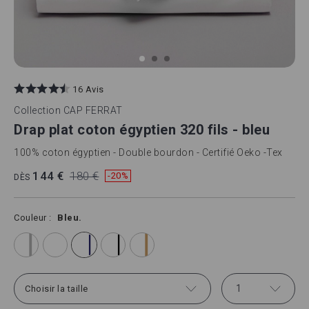
Skip
to
16 Avis
the
beginning
Collection
CAP FERRAT
of
Drap plat coton égyptien 320 fils - bleu
the
images
100% coton égyptien - Double bourdon - Certifié Oeko -Tex
gallery
144 €
180 €
-20%
DÈS
Couleur
Bleu.
1
Choisir la taille