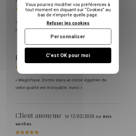
le 26/03/2026
sur
Avis vérifiés
Vous pourrez modifier vos préférences à
tout moment en cliquant sur “Cookies” au
bas de n'importe quelle page.
« Extraordinaire Un produit ultra luxe à un prix très
Refuser les cookies
correct Une qualité parfaite »
Personnaliser
C'est OK pour moi
Joris b.
le 01/03/2026
sur
Avis vérifiés
« Magnifique. Dormir dans un coton égyptien de
cette qualité est incroyable. merci »
Client anonyme
le 12/02/2026
sur
Avis
vérifiés