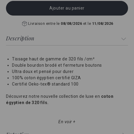
Ajouter au panier
Livraison entre le
08/08/2026
et le
11/08/2026
Description
Tissage haut de gamme de 320 fils /cm²
Double bourdon brodé et fermeture boutons
Ultra doux et pensé pour durer
100% coton égyptien certifié GIZA
Certifié Oeko-tex® standard 100
Découvrez notre nouvelle collection de luxe en
coton
égyptien de 320 fils.
Ce drap plat en satin de coton à magnifique double bourdon
couleur brodé avec précison dans nos ateliers, vous offre le
En voir +
luxe d'un hotel 5 étoiles dans votre chambre.