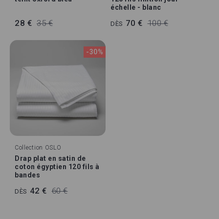
échelle - blanc
28 €
35 €
70 €
100 €
DÈS
-30%
Collection
OSLO
Drap plat en satin de
coton égyptien 120 fils à
bandes
42 €
60 €
DÈS