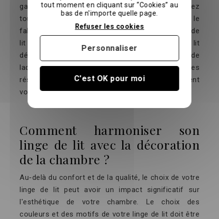
tout moment en cliquant sur “Cookies” au
garantir la durabilité de votre linge de lit. Suivez
bas de n'importe quelle page.
toujours les instructions de lavage fournies par le
Refuser les cookies
fabricant pour préserver la qualité de votre linge de
lit sur le long terme. L'entretien de votre linge de lit
Personnaliser
dépend en grande partie de la matière à partir de
laquelle il est fabriqué. Choisir des matières
C'est OK pour moi
résistantes et faciles à entretenir peut également
vous faire économiser du temps et de l'argent.
Comment harmoniser son
linge de lit avec la décoration
de la chambre ?
Au-delà du confort et de la qualité, le choix de votre
linge de lit peut avoir un impact significatif sur
l'esthétique de votre chambre. Le choix des
couleurs et des motifs de votre linge de lit doit être