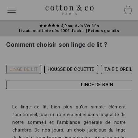
Allez
Panneau de gestion des cookies
au
Basculer
contenu
la
navigation
★★★★★
4,9 sur Avis Vérifiés
Livraison offerte dès 100€ d'achat | Retours gratuits
Comment choisir son linge de lit ?
LINGE DE LIT
HOUSSE DE COUETTE
TAIE D'OREILL
LINGE DE BAIN
Le linge de lit, bien plus qu'un simple élément
fonctionnel, joue un rôle essentiel dans la qualité de
notre sommeil et l'ambiance générale de notre
chambre. De nos jours, un choix judicieux du linge
de lit peut transformer une chambre ordinaire en un