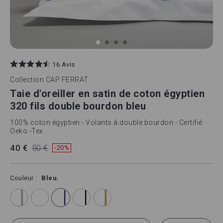
Skip
to
16 Avis
the
beginning
Collection
CAP FERRAT
of
Taie d'oreiller en satin de coton égyptien
the
images
320 fils double bourdon bleu
gallery
100% coton égyptien - Volants à double bourdon - Certifié
Oeko -Tex
40 €
50 €
-20%
Couleur
Bleu.