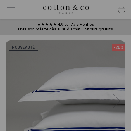
Allez
Panneau de gestion des cookies
au
Basculer
contenu
la
navigation
★★★★★
4,9 sur Avis Vérifiés
Livraison offerte dès 100€ d'achat | Retours gratuits
Skip
to
-20%
NOUVEAUTÉ
the
end
of
the
images
gallery