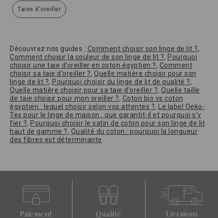
Taies d'oreiller
Découvrez nos guides :
Comment choisir son linge de lit ?
,
Comment choisir la couleur de son linge de lit ?
,
Pourquoi
choisir une taie d’oreiller en coton égyptien ?
,
Comment
choisir sa taie d’oreiller ?
,
Quelle matière choisir pour son
linge de lit ?
,
Pourquoi choisir du linge de lit de qualité ?
,
Quelle matière choisir pour sa taie d’oreiller ?
,
Quelle taille
de taie choisir pour mon oreiller ?
,
Coton bio vs coton
égyptien : lequel choisir selon vos attentes ?
,
Le label Oeko-
Tex pour le linge de maison : que garantit-il et pourquoi s'y
fier ?
,
Pourquoi choisir le satin de coton pour son linge de lit
haut de gamme ?
,
Qualité du coton : pourquoi la longueur
des fibres est déterminante
Paiement
Qualité
Livraison