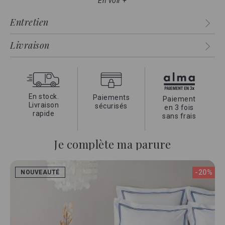
bourdon brodé avec précison dans nos ateliers, vous offre
En voir +
le luxe d'un hotel 5 étoiles dans votre chambre.
Entretien
Cette collection Cap Ferrat, qui propose l'une des meilleures
qualités parmi nos différentes gammes, allie
épaisseur,
Livraison
résistance et douceur
.
La garantie d'un linge de qualité grace à son coton égyptien
exceptionnel, la douceur du satin et son tissage unique très
serré.
En stock.
Paiements
Paiement
Livraison
sécurisés
en 3 fois
rapide
sans frais
Je complète ma parure
-20%
NOUVEAUTÉ