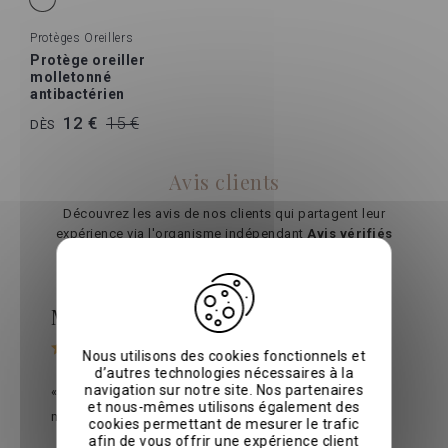
Protèges Oreillers
Protège oreiller
molletonné
antibactérien
12 €
15 €
DÈS
Avis clients
Découvrez les avis de nos clients qui partagent leur
expérience via l'organisme indépendant
Avis vérifiés
Michelle W.
le 01/06/2026
sur
Avis vérifiés
Nous utilisons des cookies fonctionnels et
d’autres technologies nécessaires à la
navigation sur notre site. Nos partenaires
« Une qualité digne des plus grands hotels du
et nous-mêmes utilisons également des
monde »
cookies permettant de mesurer le trafic
afin de vous offrir une expérience client