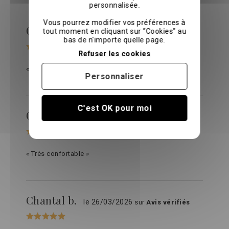
personnalisée.
Vous pourrez modifier vos préférences à
Chantal b.
tout moment en cliquant sur “Cookies” au
le 30/04/2026
sur
Avis vérifiés
bas de n'importe quelle page.
Refuser les cookies
« MAGNIFIQUE. Au top. J'adore »
Personnaliser
C'est OK pour moi
Gary T.
le 31/03/2026
sur
Avis vérifiés
« Très confortable »
Chantal b.
le 26/03/2026
sur
Avis vérifiés