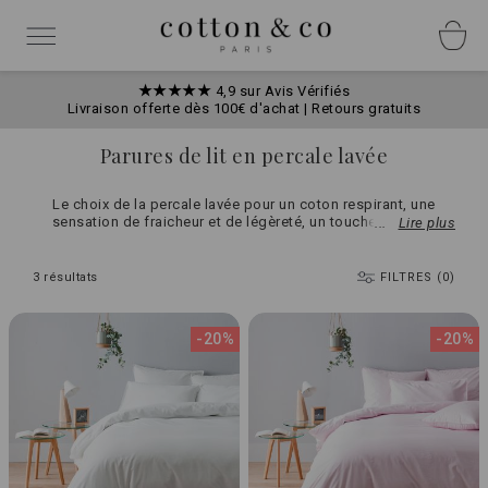
Allez
Panneau de gestion des cookies
au
Basculer
contenu
la
navigation
★★★★★
4,9 sur Avis Vérifiés
Livraison offerte dès 100€ d'achat | Retours gratuits
Parures de lit en percale lavée
Le choix de la percale lavée pour un coton respirant, une
sensation de fraicheur et de légèreté, un toucher doux et
Lire plus
naturel, un aspect mat. Un processus de prélavage pour une
aspect froissé et sans besoin de repassage.
3
résultats
FILTRES (0)
-20%
-20%