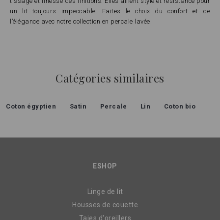
tissage et finesse des finitions. Elles allient style et résistance pour
un lit toujours impeccable. Faites le choix du confort et de
l’élégance avec notre collection en percale lavée.
Catégories similaires
Coton égyptien
Satin
Percale
Lin
Coton bio
ESHOP
Linge de lit
Housses de couette
Taies d'oreillers