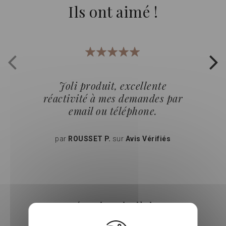
Ils ont aimé !
100%
Joli produit, excellente
réactivité à mes demandes par
email ou téléphone.
par
ROUSSET P.
sur
Avis Vérifiés
Catégories similaires