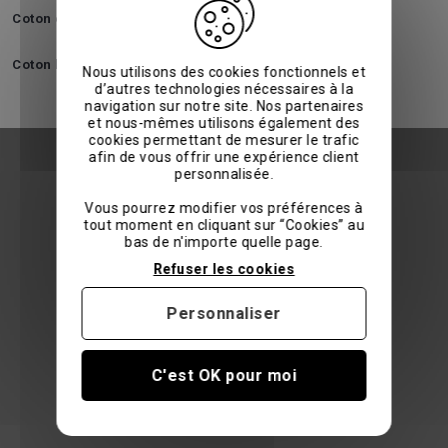
Coton égyptien
Satin
Percale
Percale lavée
Coton bio
Nous utilisons des cookies fonctionnels et
d’autres technologies nécessaires à la
navigation sur notre site. Nos partenaires
et nous-mêmes utilisons également des
cookies permettant de mesurer le trafic
afin de vous offrir une expérience client
personnalisée.
ESHOP
Vous pourrez modifier vos préférences à
tout moment en cliquant sur “Cookies” au
Linge de lit
bas de n'importe quelle page.
Housses de couette
Refuser les cookies
Taies d'oreillers
Personnaliser
Draps housses
Linge de bain
Peignoirs
C'est OK pour moi
Literie