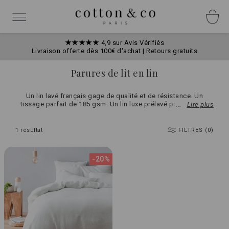
Allez
Panneau de gestion des cookies
au
Basculer
contenu
la
navigation
★★★★★
4,9 sur Avis Vérifiés
Livraison offerte dès 100€ d'achat | Retours gratuits
Parures de lit en lin
Un lin lavé français gage de qualité et de résistance. Un
tissage parfait de 185 gsm. Un lin luxe prélavé pour ne plus
Lire plus
avoir besoin de repasser. La perfection absolue.
1
résultat
FILTRES (0)
-20%