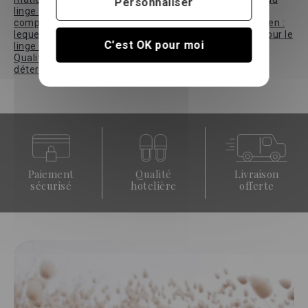
Personnaliser
linge de lit de qualité ?
,
La percale de coton : tout
comprendre avant de choisir
,
Coton bio vs coton égyptien :
lequel choisir selon vos attentes ?
,
Le label Oeko-Tex pour le
C'est OK pour moi
linge de maison : que garantit-il et pourquoi s'y fier ?
,
Qualité du coton : pourquoi la longueur des fibres est
déterminante
Paiement
Qualité
Livraison
sécurisé
hotelière
offerte