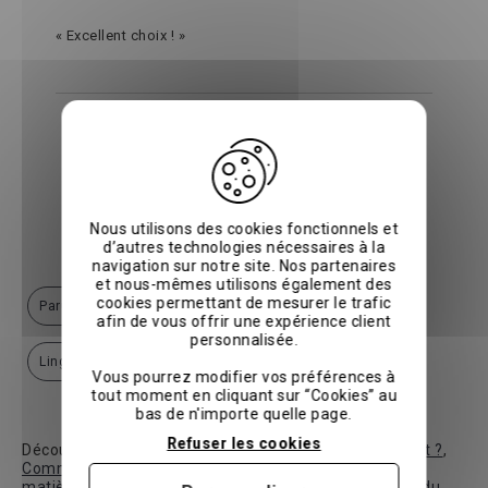
« Excellent choix ! »
Voir tous les avis
1
2
3
>
Nous utilisons des cookies fonctionnels et
Catégories similaires
d’autres technologies nécessaires à la
navigation sur notre site. Nos partenaires
et nous-mêmes utilisons également des
cookies permettant de mesurer le trafic
Parure de lit percale de coton
afin de vous offrir une expérience client
personnalisée.
Linge de lit percale de coton
Vous pourrez modifier vos préférences à
tout moment en cliquant sur “Cookies” au
bas de n'importe quelle page.
Refuser les cookies
Découvrez nos guides :
Comment choisir son linge de lit ?
,
Comment choisir la couleur de son linge de lit ?
,
Quelle
matière choisir pour son linge de lit ?
,
Pourquoi choisir du