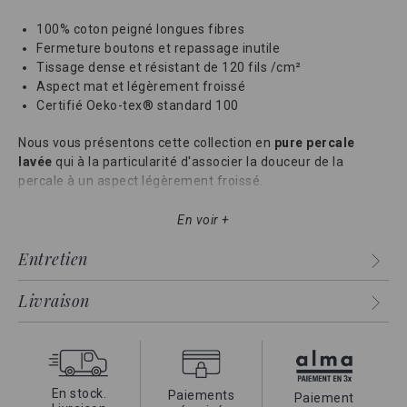
100% coton peigné longues fibres
Fermeture boutons et repassage inutile
Tissage dense et résistant de 120 fils /cm²
Aspect mat et légèrement froissé
Certifié Oeko-tex® standard 100
Nous vous présentons cette collection en
pure percale
lavée
qui à la particularité d'associer la douceur de la
percale à un aspect légèrement froissé.
Nul besoin de la repasser grâce à son
effet froissé
En voir +
tendance
. Cette parure a subie un lavage particulier lui
Entretien
conférant plus de douceur et de souplesse qu'une percale
classique.
Livraison
De plus cette percale de coton possède un
tissage serré de
120 fils
pour une garantie de qualité et de
résistance
. Un
linge magnifique alliant la
douceur de la percale
lavée
et la
qualité du coton peigné
.
En stock.
Paiements
Paiement