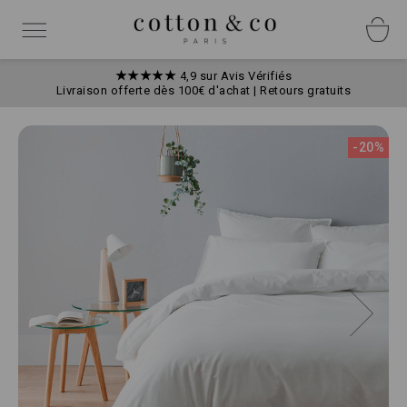
Allez
Panneau de gestion des cookies
au
Basculer
contenu
la
navigation
★★★★★
4,9 sur Avis Vérifiés
Livraison offerte dès 100€ d'achat | Retours gratuits
Skip
to
-20%
the
end
of
the
images
gallery