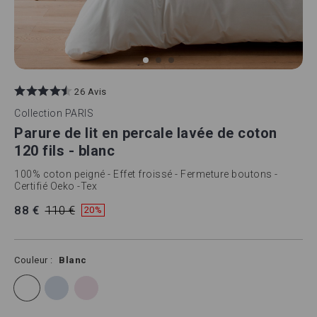
Skip
to
26 Avis
the
beginning
Collection
PARIS
of
Parure de lit en percale lavée de coton
the
images
120 fils - blanc
gallery
100% coton peigné - Effet froissé - Fermeture boutons -
Certifié Oeko -Tex
88 €
110 €
20%
Couleur
Blanc