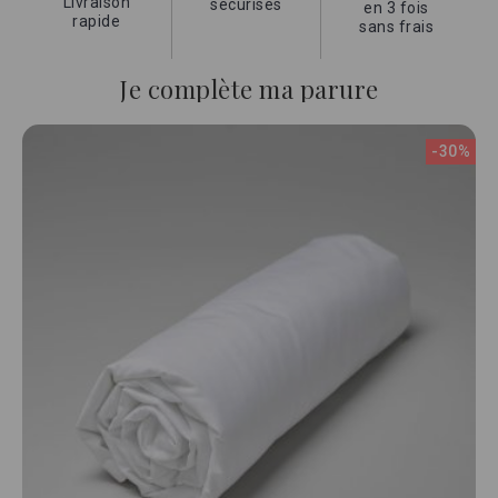
Livraison
sécurisés
en 3 fois
rapide
sans frais
Je complète ma parure
-30%