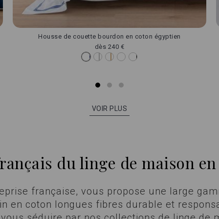
Housse de couette bourdon en coton égyptien
dès
240 €
VOIR PLUS
 français du linge de maison en
reprise française, vous propose une large gamm
ain en coton longues fibres durable et responsa
-vous séduire par nos collections de linge de