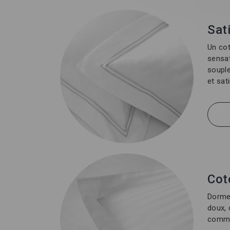
Sat
Un cot
sensat
souple
et sat
Cot
Dormez
doux, 
comme 