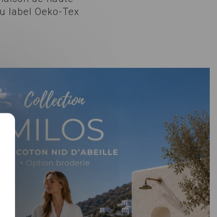
du label Oeko-Tex
-
e
t