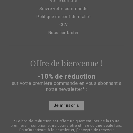
Votre compte
Suivre votre commande
Politique de confidentialité
CGV
Nous contacter
Offre de bienvenue !
-10% de réduction
sur votre première commande en vous abonnant à
notre newsletter* :
Inscription
Je m'inscris
à
notre
lettre
* Le bon de réduction est offert uniquement lors de la toute
d’information
première inscription et ne pourra être utilisé qu'une seule fois.
:
En m'inscrivant à la newsletter, j'accepte de recevoir