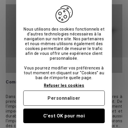
Nous utilisons des cookies fonctionnels et
d’autres technologies nécessaires à la
navigation sur notre site. Nos partenaires
et nous-mêmes utilisons également des
cookies permettant de mesurer le trafic
afin de vous offrir une expérience client
personnalisée.
Vous pourrez modifier vos préférences à
tout moment en cliquant sur “Cookies” au
bas de n'importe quelle page.
Comment choisir son drap housse ?
Refuser les cookies
Dans cet article, voyons ensemble les différents critères à
Personnaliser
prendre en compte pour choisir le drap housse parfait. De
l'importance des dimensions pour un ajustement
impeccable à la qualité du tissu garantissant confort et
C'est OK pour moi
durabilité, chaque détail compte. Nous aborderons aussi
l'impact environnemental de votre choix et vous fournirons
des conseils pratiques pour adapter votre linge de lit aux v...