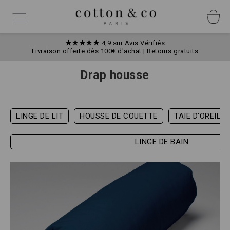
Allez
Panneau de gestion des cookies
au
Basculer
contenu
la
navigation
★★★★★
4,9 sur Avis Vérifiés
Livraison offerte dès 100€ d'achat | Retours gratuits
Drap housse
LINGE DE LIT
HOUSSE DE COUETTE
TAIE D'OREILL
LINGE DE BAIN