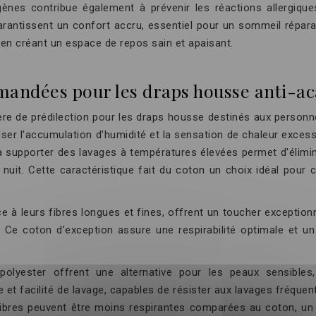
gènes contribue également à prévenir les réactions allergiqu
 garantissent un confort accru, essentiel pour un sommeil répa
 en créant un espace de repos sain et apaisant.
mandées pour les draps housse anti-ac
e de prédilection pour les draps housse destinés aux personn
imiser l'accumulation d'humidité et la sensation de chaleur exce
à supporter des lavages à températures élevées permet d'élimin
uit. Cette caractéristique fait du coton un choix idéal pour ce
ce à leurs fibres longues et fines, offrent un toucher exception
Ce coton d’exception assure une respirabilité optimale et un 
polyester offrent une alternative pour les peaux sensibles,
e et facilité de lavage, capables de résister aux lavages fréquen
 fibres peuvent être moins respirantes comparées au coton, un