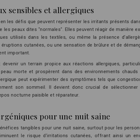
 sensibles et allergiques
en les défis que peuvent représenter les irritants présents da
e les peaux dites "normales". Elles peuvent réagir de manière 
miques utilisés dans les textiles, ou même la présence d'alle
 éruptions cutanées, ou une sensation de brûlure et de démange
ent important.
t devenir un terrain propice aux réactions allergiques, parti
 peau morte et prospèrent dans des environnements chauds et
llergique peut expérimenter des symptômes tels que congestion 
ativement son sommeil. Il devient donc crucial de sélection
epos nocturne paisible et réparateur.
ergéniques pour une nuit saine
néfices tangibles pour une nuit saine, surtout pour les person
minuent le risque d'irritations cutanées, offrant ainsi un 