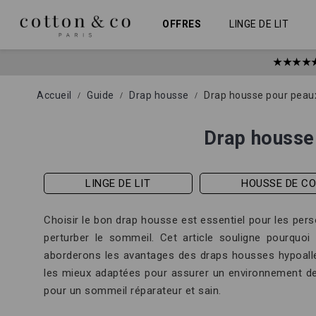
Allez
Panneau de gestion des cookies
au
OFFRES
LINGE DE LIT
contenu
★★★★
Accueil
Guide
Drap housse
Drap housse pour peaux 
Drap housse 
LINGE DE LIT
HOUSSE DE C
Choisir le bon drap housse est essentiel pour les per
perturber le sommeil. Cet article souligne pourquo
aborderons les avantages des draps housses hypoallerg
les mieux adaptées pour assurer un environnement de 
pour un sommeil réparateur et sain.