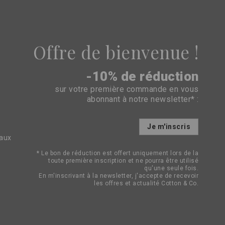
Offre de bienvenue !
-10% de réduction
sur votre première commande en vous
abonnant à notre newsletter* :
Inscription
Je m'inscris
à
eaux
notre
lettre
* Le bon de réduction est offert uniquement lors de la
d’information
toute première inscription et ne pourra être utilisé
:
qu'une seule fois.
En m'inscrivant à la newsletter, j'accepte de recevoir
les offres et actualité Cotton & Co.