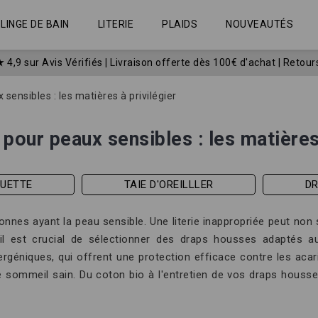
LINGE DE BAIN
LITERIE
PLAIDS
NOUVEAUTÉS
★
4,9 sur Avis Vérifiés
|
Livraison offerte dès 100€ d'achat | Retour
sensibles : les matières à privilégier
pour peaux sensibles : les matières 
OUETTE
TAIE D'OREILLLER
D
sonnes ayant la peau sensible. Une literie inappropriée peut no
i il est crucial de sélectionner des draps housses adaptés a
éniques, qui offrent une protection efficace contre les acarie
sommeil sain. Du coton bio à l'entretien de vos draps housse