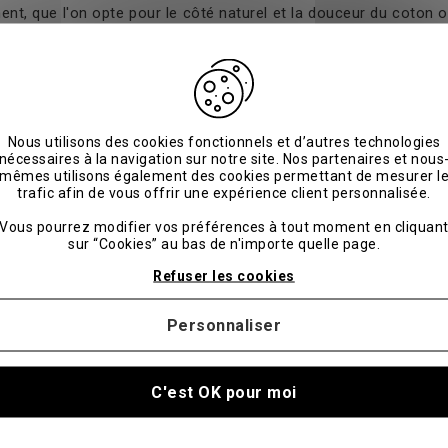
nt, que l'on opte pour le côté naturel et la douceur du coton ou
e cutané et d'un sommeil réparateur.
aturelle pour les peaux sensibles
Nous utilisons des cookies fonctionnels et d’autres technologies
our les personnes à la peau sensible, offrant une alternativ
nécessaires à la navigation sur notre site. Nos partenaires et nous
ts chimiques synthétiques, le coton bio préserve la qualité n
mêmes utilisons également des cookies permettant de mesurer l
ton bio un choix idéal pour ceux qui cherchent à minimiser les r
trafic afin de vous offrir une expérience client personnalisée.
connu pour sa grande respirabilité et sa capacité à réguler la
Vous pourrez modifier vos préférences à tout moment en cliquan
ques de culture durable ajoute une valeur éthique et environ
sur “Cookies” au bas de n'importe quelle page.
Refuser les cookies
Personnaliser
 draps hypoallergéniques
llergéniques, privilégiez un lavage avec des détergents doux 
C'est OK pour moi
 séchage, qui peuvent altérer leurs propriétés hypoallergénique