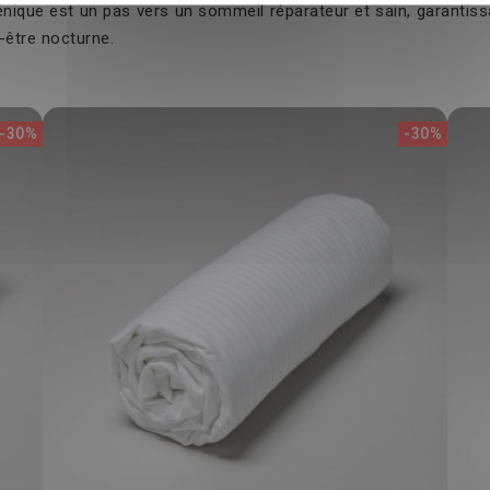
nique est un pas vers un sommeil réparateur et sain, garantissan
-être nocturne.
-30%
-30%