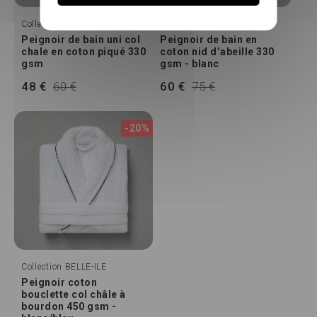
Collection
JERSEY
Collection
MILOS
Peignoir de bain uni col
Peignoir de bain en
chale en coton piqué 330
coton nid d’abeille 330
gsm
gsm - blanc
48 €
60 €
60 €
75 €
-20%
Collection
BELLE-ILE
Peignoir coton
bouclette col châle à
bourdon 450 gsm -