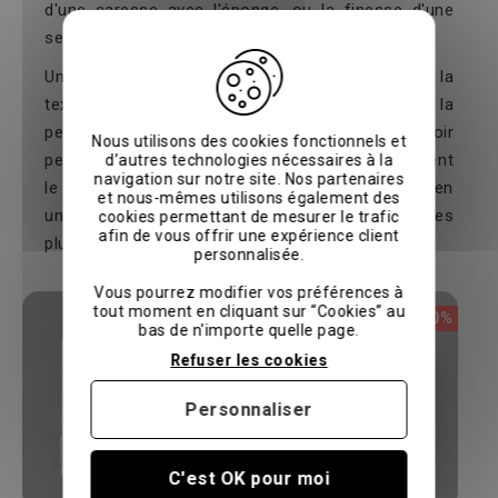
d'une caresse avec l'éponge, ou la finesse d'une
seconde peau avec le nid d'abeille.
Une fois que vous avez arrêté votre choix sur la
texture, rien n'interdit d'aller plus loin dans la
personnalisation de votre confort. Un
peignoir
Nous utilisons des cookies fonctionnels et
personnalisé
par une broderie délicate est souvent
d’autres technologies nécessaires à la
navigation sur notre site. Nos partenaires
le détail qui transforme une simple sortie de bain en
et nous-mêmes utilisons également des
une pièce unique, à l'image de ce que proposent les
cookies permettant de mesurer le trafic
afin de vous offrir une expérience client
plus beaux établissements.
personnalisée.
Vous pourrez modifier vos préférences à
tout moment en cliquant sur “Cookies” au
-20%
-20%
bas de n'importe quelle page.
Refuser les cookies
Personnaliser
C'est OK pour moi