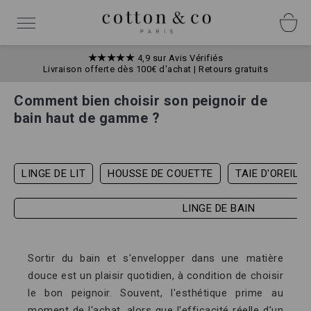
Allez
Panneau de gestion des cookies
au
Basculer
contenu
la
navigation
★★★★★
4,9 sur Avis Vérifiés
Livraison offerte dès 100€ d'achat | Retours gratuits
Comment bien choisir son peignoir de
bain haut de gamme ?
LINGE DE LIT
HOUSSE DE COUETTE
TAIE D'OREILL
LINGE DE BAIN
Sortir du bain et s'envelopper dans une matière
douce est un plaisir quotidien, à condition de choisir
le bon peignoir. Souvent, l'esthétique prime au
moment de l'achat, alors que l'efficacité réelle d'un