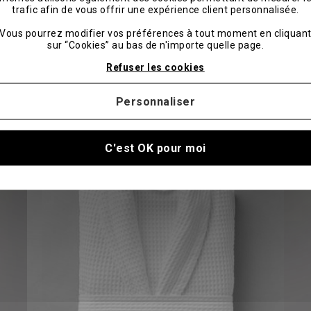
absolu
trafic afin de vous offrir une expérience client personnalisée.
ance, bien-être et exclusivité.
Vous pourrez modifier vos préférences à tout moment en cliquan
 touche d'originalité tout en
sur “Cookies” au bas de n'importe quelle page.
offrez-vous un peignoir de
Refuser les cookies
détente.
Personnaliser
C'est OK pour moi
-20%
-20%