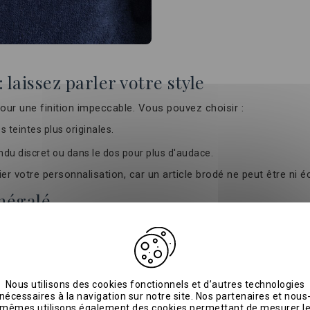
laissez parler votre style
ur une finition impeccable. Vous pouvez choisir :
s teintes plus originales.
rendu discret ou dans le dos pour plus d'audace.
r votre personnalisation, car un article brodé ne peut être ni éc
inégalé
confortable. Chez CottonCo,
s le bain.
che luxueuse.
Nous utilisons des cookies fonctionnels et d’autres technologies
lus chauds.
nécessaires à la navigation sur notre site. Nos partenaires et nous
mêmes utilisons également des cookies permettant de mesurer l