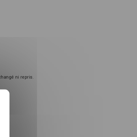
hangé ni repris.
-
e