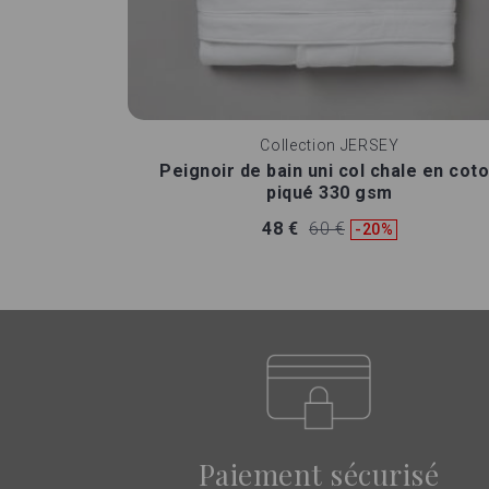
Collection
JERSEY
Peignoir de bain uni col chale en cot
piqué 330 gsm
48 €
60 €
-20%
Paiement sécurisé