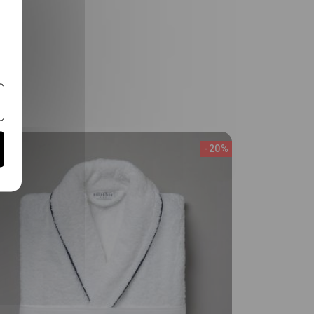
t
-20%