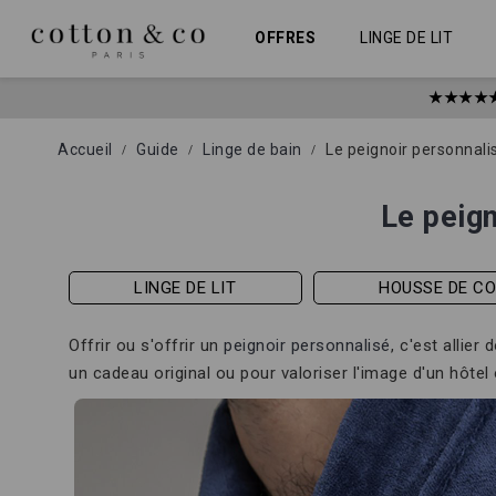
Allez
Panneau de gestion des cookies
au
OFFRES
LINGE DE LIT
contenu
★★★★
Accueil
Guide
Linge de bain
Le peignoir personnali
Le peign
LINGE DE LIT
HOUSSE DE C
Offrir ou s'offrir un
peignoir personnalisé
, c'est allie
un cadeau original ou pour valoriser l'image d'un hôte