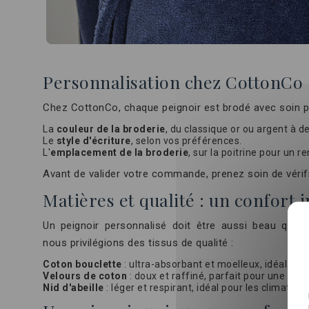
Personnalisation chez CottonCo : 
Chez CottonCo, chaque peignoir est brodé avec soin po
La
couleur de la broderie
, du classique or ou argent à de
Le
style d'écriture
, selon vos préférences.
L'
emplacement de la broderie
, sur la poitrine pour un 
Avant de valider votre commande, prenez soin de vérifie
Matières et qualité : un confort 
Un peignoir personnalisé doit être aussi beau que 
nous privilégions des tissus de qualité :
Coton bouclette
: ultra-absorbant et moelleux, idéal aprè
Velours de coton
: doux et raffiné, parfait pour une tou
Nid d'abeille
: léger et respirant, idéal pour les climats p