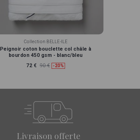
Collection
BELLE-ILE
Peignoir coton bouclette col châle à
bourdon 450 gsm - blanc/bleu
72 €
90 €
-20%
Livraison offerte