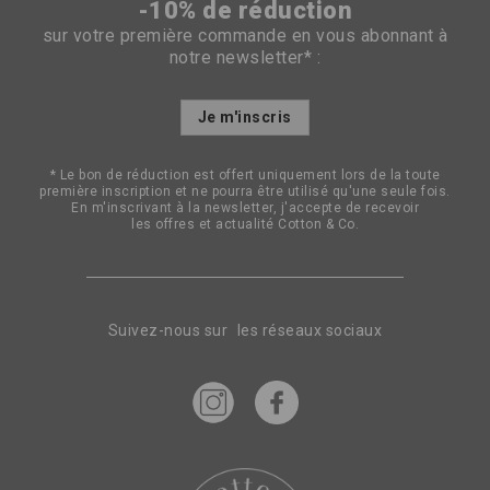
-10% de réduction
sur votre première commande en vous abonnant à
notre newsletter* :
Inscription
Je m'inscris
à
notre
lettre
* Le bon de réduction est offert uniquement lors de la toute
d’information
première inscription et ne pourra être utilisé qu'une seule fois.
:
En m'inscrivant à la newsletter, j'accepte de recevoir
les offres et actualité Cotton & Co.
Suivez-nous sur les réseaux sociaux