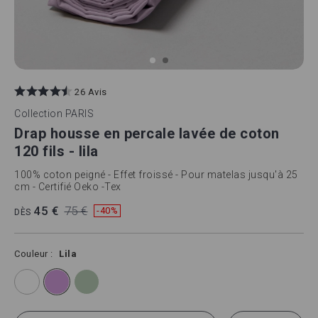
Skip
to
26 Avis
the
beginning
Collection
PARIS
of
Drap housse en percale lavée de coton
the
images
120 fils - lila
gallery
100% coton peigné - Effet froissé - Pour matelas jusqu'à 25
cm - Certifié Oeko -Tex
45 €
75 €
-40%
DÈS
Couleur
Lila