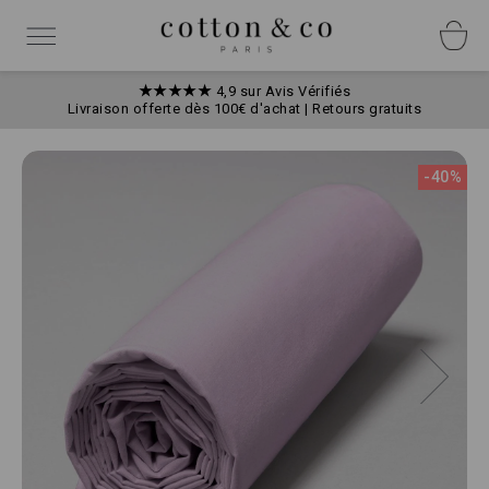
Allez
Panneau de gestion des cookies
au
Basculer
contenu
la
navigation
★★★★★
4,9 sur Avis Vérifiés
Livraison offerte dès 100€ d'achat | Retours gratuits
Skip
to
-40%
the
end
of
the
images
gallery