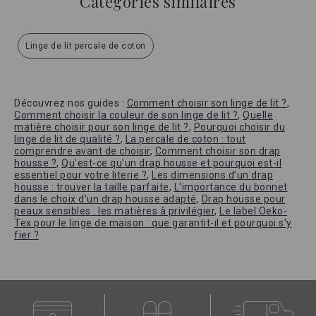
Catégories similaires
Linge de lit percale de coton
Découvrez nos guides :
Comment choisir son linge de lit ?
,
Comment choisir la couleur de son linge de lit ?
,
Quelle
matière choisir pour son linge de lit ?
,
Pourquoi choisir du
linge de lit de qualité ?
,
La percale de coton : tout
comprendre avant de choisir
,
Comment choisir son drap
housse ?
,
Qu'est-ce qu'un drap housse et pourquoi est-il
essentiel pour votre literie ?
,
Les dimensions d’un drap
housse : trouver la taille parfaite
,
L'importance du bonnet
dans le choix d'un drap housse adapté
,
Drap housse pour
peaux sensibles : les matières à privilégier
,
Le label Oeko-
Tex pour le linge de maison : que garantit-il et pourquoi s'y
fier ?