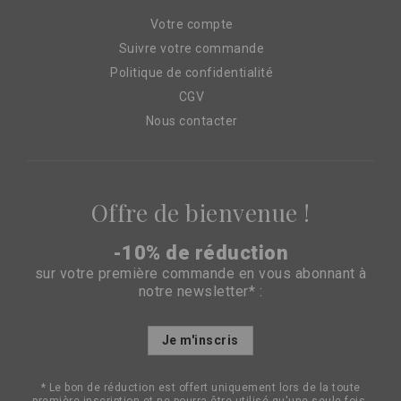
Votre compte
Suivre votre commande
Politique de confidentialité
CGV
Nous contacter
Offre de bienvenue !
-10% de réduction
sur votre première commande en vous abonnant à
notre newsletter* :
Inscription
Je m'inscris
à
notre
lettre
* Le bon de réduction est offert uniquement lors de la toute
d’information