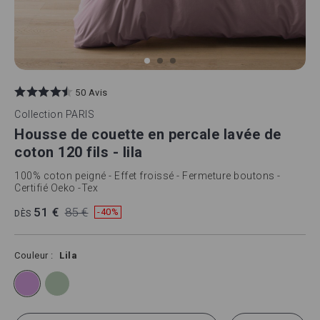
Skip
to
50 Avis
the
beginning
Collection
PARIS
of
Housse de couette en percale lavée de
the
images
coton 120 fils - lila
gallery
100% coton peigné - Effet froissé - Fermeture boutons -
Certifié Oeko -Tex
51 €
85 €
-40%
DÈS
Couleur
Lila