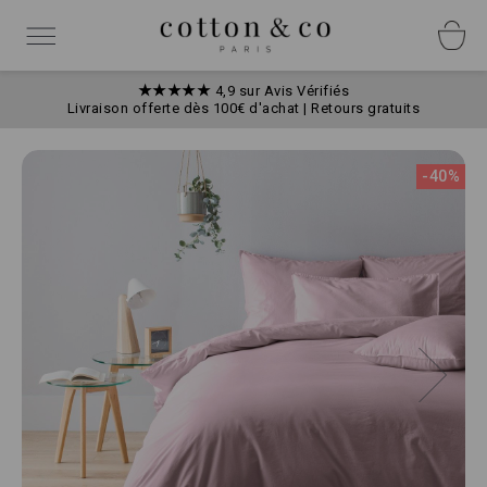
Allez
Panneau de gestion des cookies
au
Basculer
contenu
la
navigation
★★★★★
4,9 sur Avis Vérifiés
Livraison offerte dès 100€ d'achat | Retours gratuits
Skip
to
-40%
the
end
of
the
images
gallery