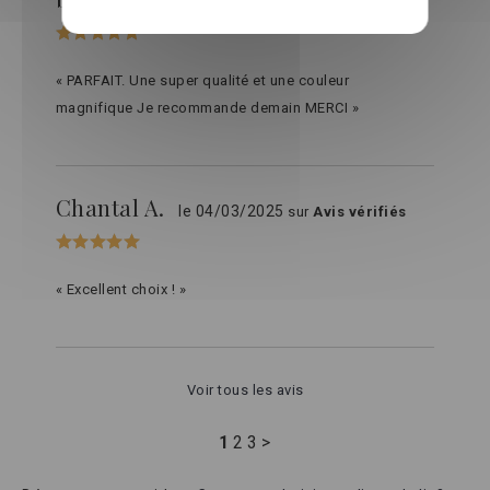
le 20/03/2025
sur
Avis vérifiés
« PARFAIT. Une super qualité et une couleur
magnifique Je recommande demain MERCI »
Chantal A.
le 04/03/2025
sur
Avis vérifiés
« Excellent choix ! »
Voir tous les avis
1
2
3
>