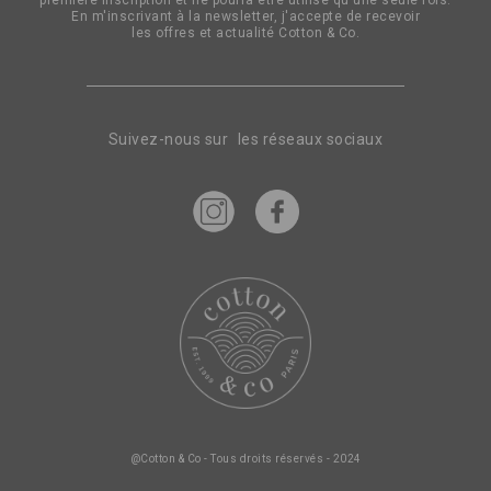
première inscription et ne pourra être utilisé qu'une seule fois.
:
En m'inscrivant à la newsletter, j'accepte de recevoir
les offres et actualité Cotton & Co.
Suivez-nous sur les réseaux sociaux
@Cotton & Co - Tous droits réservés - 2024