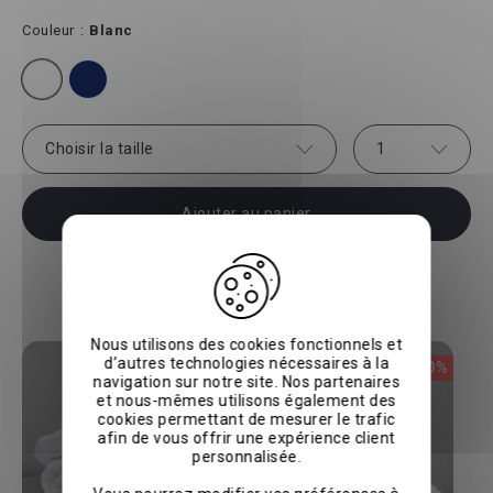
Couleur
Blanc
Choisir la taille
1
Ajouter au panier
Vous aimerez aussi
Nous utilisons des cookies fonctionnels et
d’autres technologies nécessaires à la
-20%
-20%
navigation sur notre site. Nos partenaires
et nous-mêmes utilisons également des
cookies permettant de mesurer le trafic
afin de vous offrir une expérience client
personnalisée.