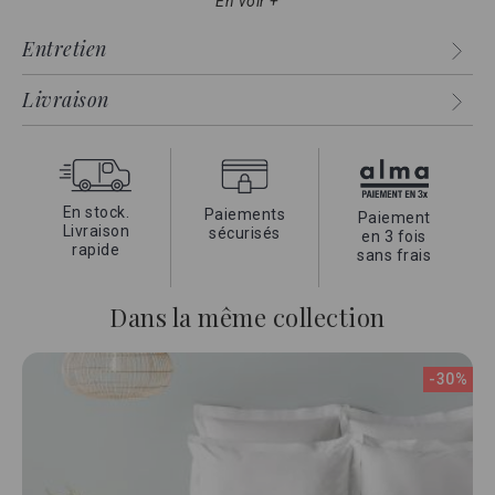
En voir +
grâce à la
douceur du satin
et son
tissage serré
qui la rend
très résistante aux lavages du quotidien.
Entretien
Livraison
En stock.
Paiements
Paiement
Livraison
sécurisés
en 3 fois
rapide
sans frais
Dans la même collection
-30%