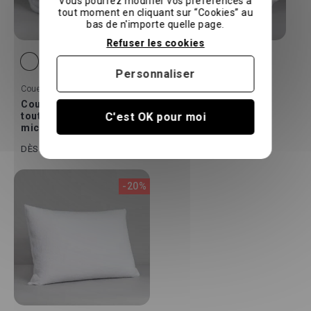
Vous pourrez modifier vos préférences à
tout moment en cliquant sur “Cookies” au
bas de n'importe quelle page.
Refuser les cookies
Personnaliser
Couettes
Oreillers
Couette Duo clipsable
Oreiller microfibre
C'est OK pour moi
toute saison en
SmartClimat Low
microfibre
80 €
100 €
40 €
50 €
DÈS
DÈS
-20%