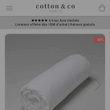
Allez
Panneau de gestion des cookies
au
Basculer
contenu
la
navigation
★★★★★
4,9 sur Avis Vérifiés
Livraison offerte dès 100€ d'achat | Retours gratuits
Skip
to
-30%
the
end
of
the
images
gallery