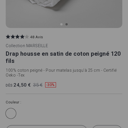
Skip
to
48 Avis
the
beginning
Collection
MARSEILLE
of
Drap housse en satin de coton peigné 120
the
images
fils
gallery
100% coton peigné - Pour matelas jusqu'à 25 cm - Certifié
Oeko -Tex
24,50 €
35 €
-30%
DÈS
Couleur