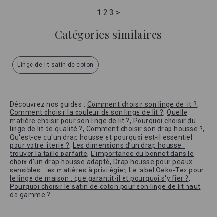
1
2
3
>
Catégories similaires
Linge de lit satin de coton
Découvrez nos guides :
Comment choisir son linge de lit ?
,
Comment choisir la couleur de son linge de lit ?
,
Quelle
matière choisir pour son linge de lit ?
,
Pourquoi choisir du
linge de lit de qualité ?
,
Comment choisir son drap housse ?
,
Qu'est-ce qu'un drap housse et pourquoi est-il essentiel
pour votre literie ?
,
Les dimensions d’un drap housse :
trouver la taille parfaite
,
L'importance du bonnet dans le
choix d'un drap housse adapté
,
Drap housse pour peaux
sensibles : les matières à privilégier
,
Le label Oeko-Tex pour
le linge de maison : que garantit-il et pourquoi s'y fier ?
,
Pourquoi choisir le satin de coton pour son linge de lit haut
de gamme ?