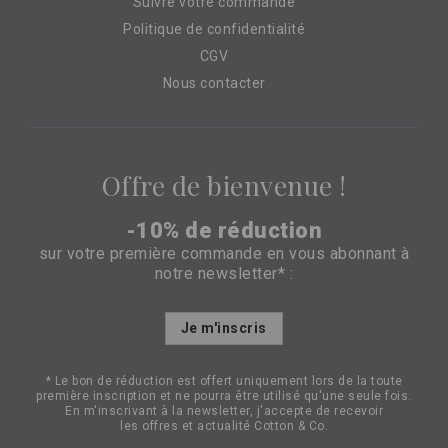
Suivre votre commande
Politique de confidentialité
CGV
Nous contacter
Offre de bienvenue !
-10% de réduction
sur votre première commande en vous abonnant à
notre newsletter* :
Inscription
Je m'inscris
à
notre
lettre
* Le bon de réduction est offert uniquement lors de la toute
d’information
première inscription et ne pourra être utilisé qu'une seule fois.
:
En m'inscrivant à la newsletter, j'accepte de recevoir
les offres et actualité Cotton & Co.