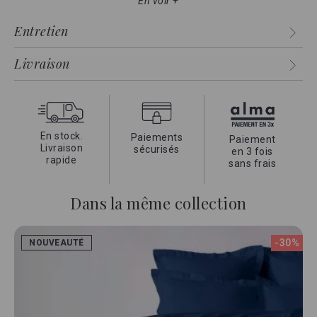
En voir +
Un linge raffiné qui associe la douceur soyeuse du satin à la
qualité exceptionnelle du coton égyptien.
Entretien
Ce drap housse convient parfaitement à des matelas d'une
hauteur maximale de 35cm.
Livraison
En stock.
Paiements
Paiement
Livraison
sécurisés
en 3 fois
rapide
sans frais
Dans la même collection
-30%
NOUVEAUTÉ