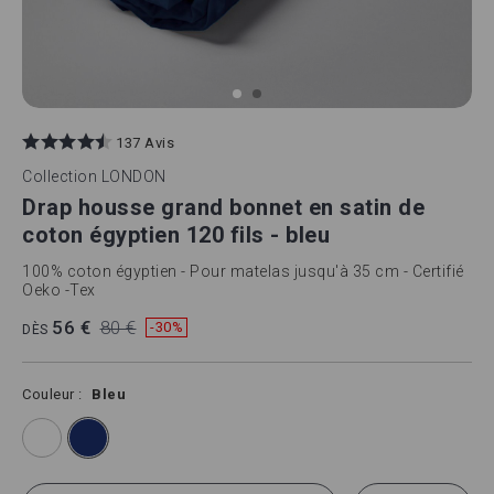
Skip
to
137 Avis
the
beginning
Collection
LONDON
of
Drap housse grand bonnet en satin de
the
images
coton égyptien 120 fils - bleu
gallery
100% coton égyptien - Pour matelas jusqu'à 35 cm - Certifié
Oeko -Tex
56 €
80 €
-30%
DÈS
Couleur
Bleu