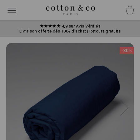
Allez
Panneau de gestion des cookies
au
Basculer
contenu
la
navigation
★★★★★
4,9 sur Avis Vérifiés
Livraison offerte dès 100€ d'achat | Retours gratuits
Skip
to
-30%
the
end
of
the
images
gallery