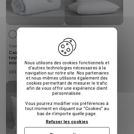
Couettes
Oreillers
Couette Duo clipsable
Oreiller microfibre
toute saison en
SmartClimat Low
microfibre
Nous utilisons des cookies fonctionnels et
d’autres technologies nécessaires à la
80 €
100 €
40 €
50 €
DÈS
DÈS
navigation sur notre site. Nos partenaires
et nous-mêmes utilisons également des
cookies permettant de mesurer le trafic
-20%
afin de vous offrir une expérience client
personnalisée.
Vous pourrez modifier vos préférences à
tout moment en cliquant sur “Cookies” au
bas de n'importe quelle page.
Refuser les cookies