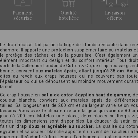
Paiement
Qualité
Livraison
sécurisé
hotelière
offerte
Le drap housse fait partie du linge de lit indispensable dans une
chambre. Il apporte une protection supplémentaire au matelas et
le protège des tâches et de la poussière. C'est également un
élément important du design et du confort intérieur. Tout droit
sorti de la Collection London de Cotton & Co, ce drap housse grand
bonnet convient aux
matelas épais, allant jusqu'à 35 cm
. Ainsi
dites au revoir aux draps housses qui ne couvrent pas toute
l'épaisseur ou qui se déhoussent au moindre mouvement durant
la nuit.
Ce drap housse en
satin de coton égyptien haut de gamme
, d
couleur blanche, convient aux matelas épais de différentes
tailles. Sa longueur est de 200 cm et sa largeur varie selon vos
besoins. Vous avez le choix entre une largeur qui varie de 80 cm
jusqu'à 200 cm. Matelas une place, deux places ou King size,
toutes les dimensions sont disponibles. La douceur du satin en
fait un
drap doux et agréable au toucher
. La qualité du coto
égyptien et sa couleur blanche apportent un vent de fraîcheur à la
chambre. Il s'adapte à tous types d'ambiances. Il est moderne et