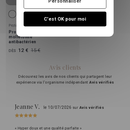
Personnaliser
C'est OK pour moi
Protèges Oreillers
Protège oreiller
molletonné
antibactérien
12 €
15 €
DÈS
Avis clients
Découvrez les avis de nos clients qui partagent leur
expérience via l'organisme indépendant
Avis vérifiés
Jeanne V.
le 10/07/2026
sur
Avis vérifiés
« Hyper doux et une qualité parfaite »