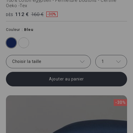
100% coton égyptien - Fermeture boutons - Certifié
Oeko -Tex
112 €
160 €
-30%
DÈS
Couleur
Bleu
Choisir la taille
1
Ajouter au panier
-30%