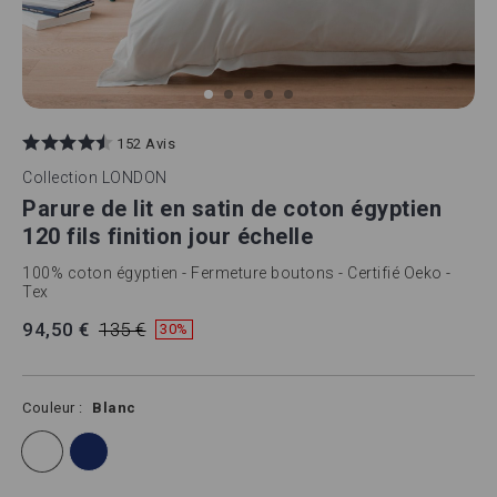
Skip
to
152 Avis
the
beginning
Collection
LONDON
of
Parure de lit en satin de coton égyptien
the
images
120 fils finition jour échelle
gallery
100% coton égyptien - Fermeture boutons - Certifié Oeko -
Tex
94,50 €
135 €
30%
Couleur
Blanc