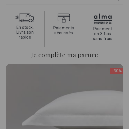
Un linge magnifique alliant un tissage serré de 120 fils, la
douceur du satin et la qualité du coton égyptien à longue
fibres.
En stock.
Paiements
Paiement
Livraison
sécurisés
en 3 fois
rapide
sans frais
Je complète ma parure
-30%