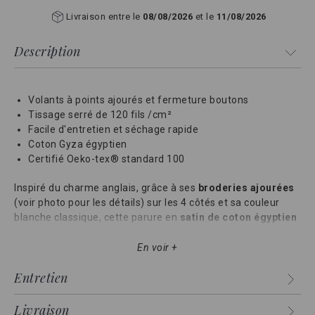
Livraison entre le
08/08/2026
et le
11/08/2026
Description
Volants à points ajourés et fermeture boutons
Tissage serré de 120 fils /cm²
Facile d'entretien et séchage rapide
Coton Gyza égyptien
Certifié Oeko-tex® standard 100
Inspiré du charme anglais, grâce à ses
broderies ajourées
(voir photo pour les détails) sur les 4 côtés et sa couleur
blanche classique, cette parure en
satin de coton égyptien
et tissage serré de
120 fils
apportera une
touche fraiche et
romantique
dans votre chambre.
En voir +
Confectionnée dans les meilleurs ateliers du Portugal, cette
Entretien
collection est bordée d'un traditionnel ourlet à points ajouré
pour un charme intemporel.
Livraison