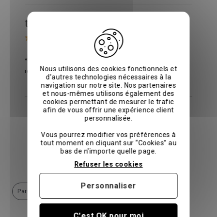
thibault v.
le 18/07/2025
sur
Avis vérifiés
« Très bien, conforme à mes attentes, je
Nous utilisons des cookies fonctionnels et
recommande ! »
d’autres technologies nécessaires à la
navigation sur notre site. Nos partenaires
et nous-mêmes utilisons également des
cookies permettant de mesurer le trafic
afin de vous offrir une expérience client
Voir tous les avis
personnalisée.
Vous pourrez modifier vos préférences à
1
2
3
4
>
tout moment en cliquant sur “Cookies” au
bas de n'importe quelle page.
Catégories similaires
Refuser les cookies
Personnaliser
Parures de lit
C'est OK pour moi