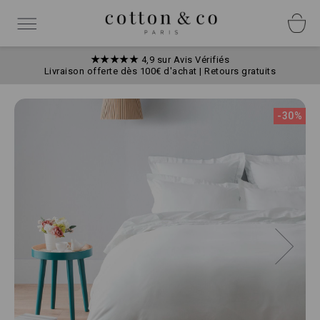
Allez
Panneau de gestion des cookies
au
Basculer
contenu
la
navigation
★★★★★
4,9 sur Avis Vérifiés
Livraison offerte dès 100€ d'achat | Retours gratuits
Skip
to
-30%
the
end
of
the
images
gallery