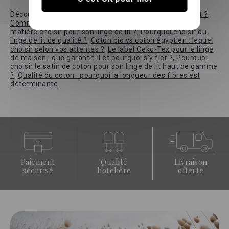
Découvrez nos guides :
Comment choisir son linge de lit ?
,
Comment choisir la couleur de son linge de lit ?
,
Quelle
matière choisir pour son linge de lit ?
,
Pourquoi choisir du
linge de lit de qualité ?
,
Coton bio vs coton égyptien : lequel
choisir selon vos attentes ?
,
Le label Oeko-Tex pour le linge
de maison : que garantit-il et pourquoi s'y fier ?
,
Pourquoi
choisir le satin de coton pour son linge de lit haut de gamme
?
,
Qualité du coton : pourquoi la longueur des fibres est
déterminante
Paiement
Qualité
Livraison
sécurisé
hotelière
offerte