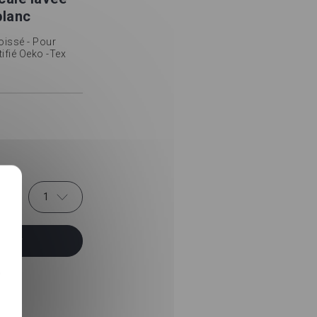
blanc
oissé - Pour
ifié Oeko -Tex
1
anier
-
e
t