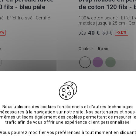
 fils - bleu pâle
de coton 120 fils - 
- Effet froissé - Certifié
100% coton peigné - Effet fr
matelas jusqu'à 25 cm - Cert
40 €
0%
50 €
-20%
DÈS
Couleur
e
Blanc
e
1
Choisir la taille
ter au panier
Ajouter au p
Nous utilisons des cookies fonctionnels et d’autres technologies
nécessaires à la navigation sur notre site. Nos partenaires et nous
mêmes utilisons également des cookies permettant de mesurer l
trafic afin de vous offrir une expérience client personnalisée.
Vous pourrez modifier vos préférences à tout moment en cliquan