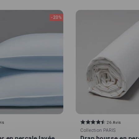
-20%
vis
26 Avis
Collection
PARIS
ler en percale lavée
Drap housse en per