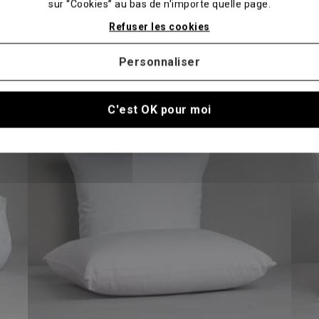
sur “Cookies” au bas de n'importe quelle page.
Refuser les cookies
Vous aimerez aussi
Personnaliser
-20%
-20%
C'est OK pour moi