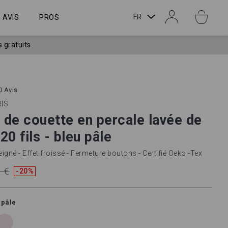
LANGUE
FR
AVIS
PROS
s gratuits
0 Avis
IS
de couette en percale lavée de
20 fils - bleu pâle
gné - Effet froissé - Fermeture boutons - Certifié Oeko -Tex
 €
-20%
 pâle