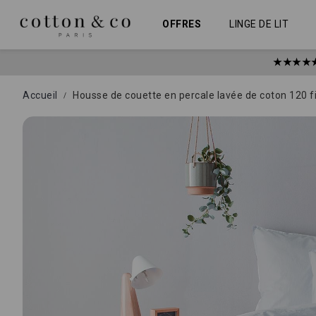
Allez
Panneau de gestion des cookies
au
OFFRES
LINGE DE LIT
contenu
★★★★
Accueil
Housse de couette en percale lavée de coton 120 fil
Skip
to
the
end
of
the
images
gallery