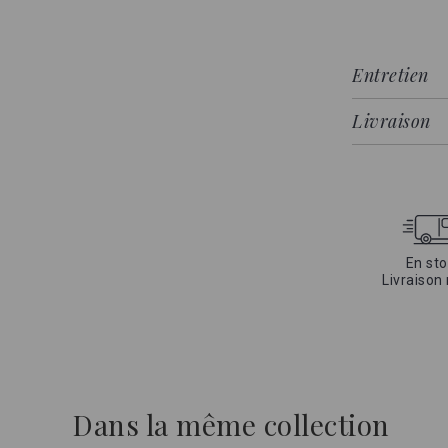
Nul besoin de
de couette a s
Entretien
souplesse qu'
De plus cette
Livraison
une garantie d
douceur de la
En sto
Livraison
Dans la même collection