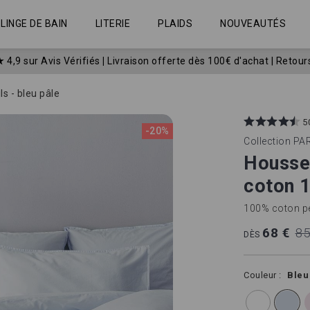
LINGE DE BAIN
LITERIE
PLAIDS
NOUVEAUTÉS
★
4,9 sur Avis Vérifiés
|
Livraison offerte dès 100€ d'achat | Retour
s - bleu pâle
5
-20%
Collection
PAR
Housse 
coton 1
100% coton pei
68 €
85
DÈS
Couleur
Bleu