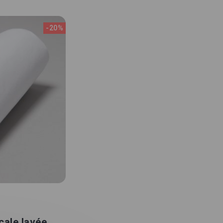
-20%
cale lavée