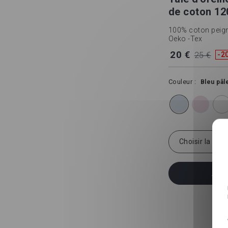
de coton 120
100% coton peigné 
Oeko -Tex
20 €
25 €
-2
Couleur
Bleu pâl
Choisir la taill
Ajou