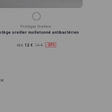
Protèges Oreillers
otège oreiller molletonné antibactérien
12 €
15 €
-20%
DÈS
ce