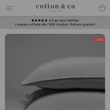
Allez
Panneau de gestion des cookies
au
Basculer
contenu
la
navigation
★★★★★
4,9 sur Avis Vérifiés
Livraison offerte dès 100€ d'achat | Retours gratuits
Skip
to
-40%
the
end
of
the
images
gallery