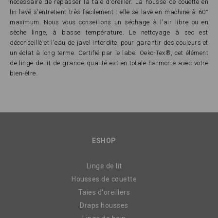
nécessaire de repasser la taie d'oreiller. La housse de couette en
lin lavé s'entretient très facilement : elle se lave en machine à 60°
maximum. Nous vous conseillons un séchage à l'air libre ou en
sèche linge, à basse température. Le nettoyage à sec est
déconseillé et l'eau de javel interdite, pour garantir des couleurs et
un éclat à long terme. Certifié par le label Oeko-Tex®, cet élément
de linge de lit de grande qualité est en totale harmonie avec votre
bien-être.
ESHOP
Linge de lit
Housses de couette
Taies d'oreillers
Draps housses