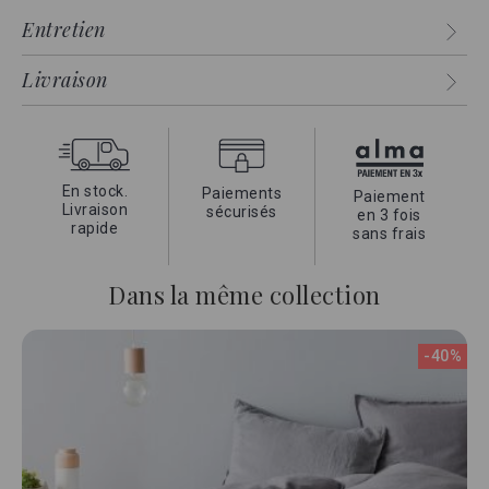
pré-lavage, afin de lui donner de la douceur et un aspect
Entretien
légèrement froissé. Autre avantage,
plus besoin de
repassage !
Livraison
Mélangez les pour donner à votre lit,
un pur aspect
romantique italien.
En stock.
Paiements
Paiement
Livraison
sécurisés
en 3 fois
rapide
sans frais
Dans la même collection
-40%