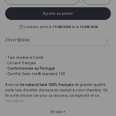
Ajouter au panier
Livraison entre le
11/08/2026
et le
13/08/2026
Description
•
Taie vendue à l'unité
•
Lin lavé français
•
Confectionnée au Portugal
•
C
ertifié Oeko-tex® standard 100
Avec un
lin naturel lavé 100% français
de grande qualité,
cette taie d’oreiller donnera du cachet à votre chambre. Ce
lin a été choisie car pour sa douceur, sa légèreté et sa
résistance.
Ce lin lavé a été délicatement assoupli par une étape de
En voir +