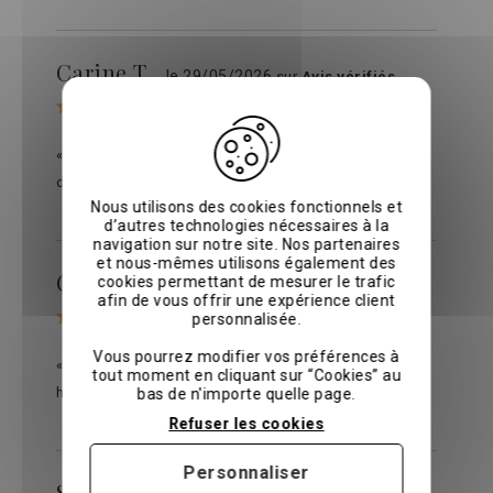
Carine T.
le 29/05/2026
sur
Avis vérifiés
« Belle couleur (rose) et belle finition. Bonne qualité
du lin. »
Nous utilisons des cookies fonctionnels et
d’autres technologies nécessaires à la
navigation sur notre site. Nos partenaires
et nous-mêmes utilisons également des
Carole b.
cookies permettant de mesurer le trafic
le 24/05/2026
sur
Avis vérifiés
afin de vous offrir une expérience client
personnalisée.
Vous pourrez modifier vos préférences à
« Qualité et finition parfaite. Je recommande sans
tout moment en cliquant sur “Cookies” au
hésiter. »
bas de n'importe quelle page.
Refuser les cookies
Personnaliser
Sylvie P.