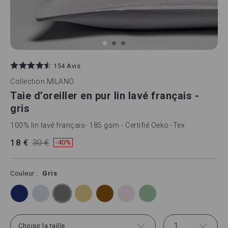
Skip
to
154 Avis
the
beginning
Collection
MILANO
of
Taie d’oreiller en pur lin lavé français -
the
images
gris
gallery
100% lin lavé français- 185 gsm - Certifié Oeko -Tex
18 €
30 €
-40%
Couleur
Gris
1
Choisir la taille