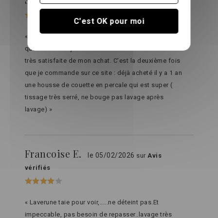
le 04/05/2026
sur
Avis vérifiés
C'est OK pour moi
« Lin lave de grande qualité, grammage plus élevé
que chez la majorité des autres vendeurs. Je suis
très satisfaite de mon achat. C’est la deuxième fois
que je commande sur ce site : déjà acheté il y a 1 an
une housse de couette en percale qui est super (
tissage très serré, ne bouge pas lavage après
lavage) »
Francoise E.
le 05/02/2026
sur
Avis
vérifiés
« Laverune taie pour voir,.....ne déteint pas.Et
impeccable, pas besoin de repasser..lavage très