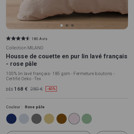
Skip
to
180 Avis
the
beginning
Collection
MILANO
of
Housse de couette en pur lin lavé français
the
images
- rose pâle
gallery
100% lin lavé français- 185 gsm - Fermeture boutons -
Certifié Oeko -Tex
168 €
280 €
-40%
DÈS
Couleur
Rose pâle