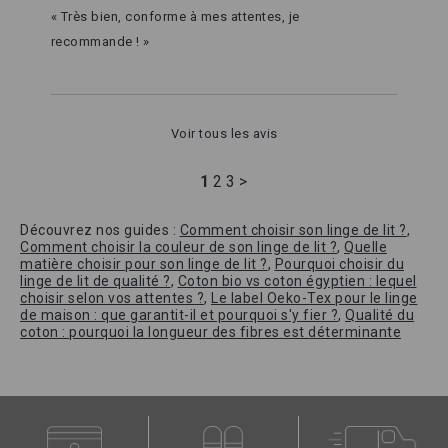
« Très bien, conforme à mes attentes, je
recommande ! »
Voir tous les avis
1
2
3
>
Découvrez nos guides :
Comment choisir son linge de lit ?
,
Comment choisir la couleur de son linge de lit ?
,
Quelle
matière choisir pour son linge de lit ?
,
Pourquoi choisir du
linge de lit de qualité ?
,
Coton bio vs coton égyptien : lequel
choisir selon vos attentes ?
,
Le label Oeko-Tex pour le linge
de maison : que garantit-il et pourquoi s'y fier ?
,
Qualité du
coton : pourquoi la longueur des fibres est déterminante