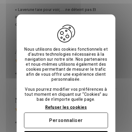
« Laverune taie pour voir,.....ne déteint pas.Et
impeccable, pas besoin de repasser..lavage très
doux,30degre. »
Nous utilisons des cookies fonctionnels et
Axel R.
le 22/01/2026
sur
Avis vérifiés
d’autres technologies nécessaires à la
navigation sur notre site. Nos partenaires
et nous-mêmes utilisons également des
cookies permettant de mesurer le trafic
« Très satisfait de la qualité et du service client »
afin de vous offrir une expérience client
personnalisée.
Vous pourrez modifier vos préférences à
tout moment en cliquant sur “Cookies” au
Nadine G.
bas de n'importe quelle page.
le 25/11/2025
sur
Avis vérifiés
Refuser les cookies
Personnaliser
« très bien, tout parfait »