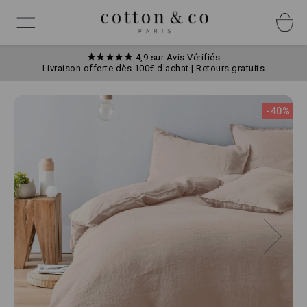
Allez
Panneau de gestion des cookies
au
Basculer
contenu
la
navigation
★★★★★
4,9 sur Avis Vérifiés
Livraison offerte dès 100€ d'achat | Retours gratuits
Skip
to
-40%
the
end
of
the
images
gallery