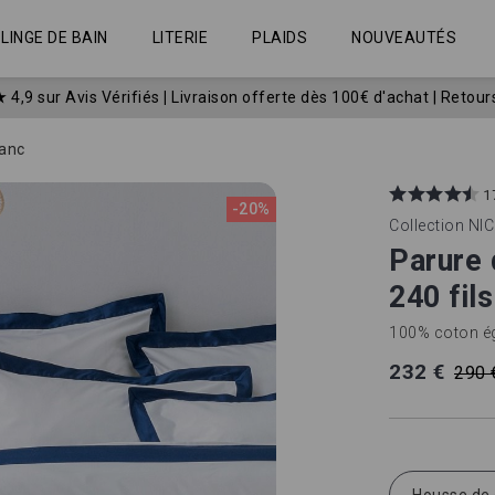
LINGE DE BAIN
LITERIE
PLAIDS
NOUVEAUTÉS
★
4,9 sur Avis Vérifiés
|
Livraison offerte dès 100€ d'achat | Retour
lanc
1
-20%
Collection
NIC
Parure 
240 fils
100% coton égy
232 €
290 
Housse de 