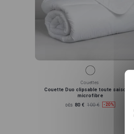
Couettes
Couette Duo clipsable toute saison e
microfibre
80 €
100 €
-20%
DÈS