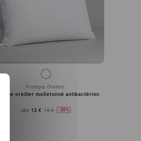
Protèges Oreillers
otège oreiller molletonné antibactérien
12 €
15 €
-20%
DÈS
-
e
t