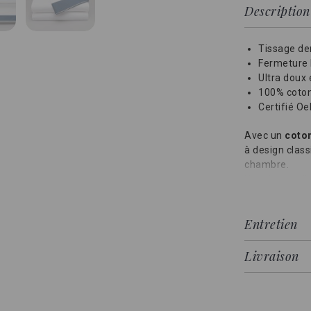
Description
Tissage den
Fermeture
Ultra doux 
100% coton
Certifié O
Avec un
coton
à design class
chambre.
Une des meill
La garantie d'
douceur du sat
Entretien
Livraison