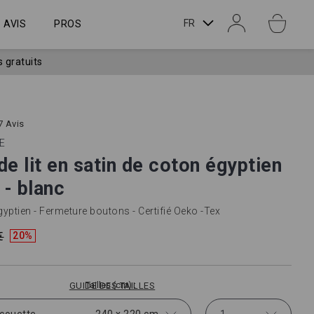
LANGUE
FR
AVIS
PROS
s gratuits
7 Avis
E
de lit en satin de coton égyptien
 - blanc
ptien - Fermeture boutons - Certifié Oeko -Tex
€
20%
Tailles (cm)
GUIDE DES TAILLES
couette
240 x 220 cm
1