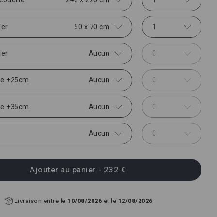
ler
50 x 70 cm
1
ler
Aucun
0
se +25cm
Aucun
0
se +35cm
Aucun
0
Aucun
0
Ajouter au panier
- 232 €
Livraison entre le
10/08/2026
et le
12/08/2026