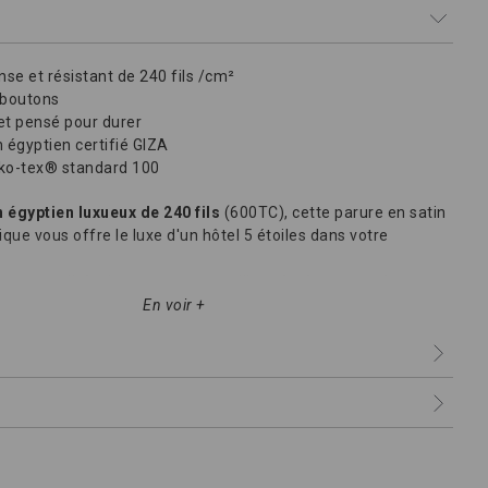
se et résistant de 240 fils /cm²
 boutons
et pensé pour durer
 égyptien certifié GIZA
eko-tex® standard 100
 égyptien luxueux de 240 fils
(600TC), cette parure en satin
ique vous offre le luxe d'un hôtel 5 étoiles dans votre
eures qualités de notre gamme alliant
épaisseur et douceur
.
En voir +
un linge de qualité grace à son coton égyptien exceptionnel, la
in et un tissage unique de 240 fils.