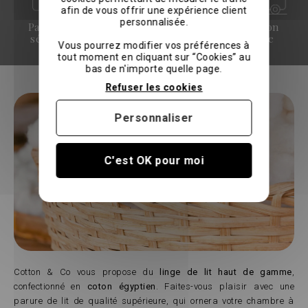
afin de vous offrir une expérience client
personnalisée.
Paiement
Qualité
Livraison
sécurisé
hotelière
offerte
Vous pourrez modifier vos préférences à
tout moment en cliquant sur “Cookies” au
bas de n'importe quelle page.
Refuser les cookies
Personnaliser
C'est OK pour moi
Cotton & Co vous propose du
linge de lit haut de gamme
,
confectionné en
coton égyptien
. Faites-vous plaisir avec une
parure de lit de qualité supérieure, qui ornera votre chambre à