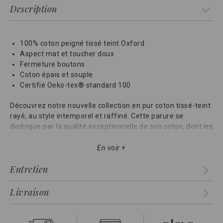
Description
100% coton peigné tissé teint Oxford
Aspect mat et toucher doux
Fermeture boutons
Coton épais et souple
Certifié Oeko-tex® standard 100
Découvrez notre nouvelle collection en pur coton tissé-teint
rayé, au style intemporel et raffiné. Cette parure se
distingue par la qualité exceptionnelle de son coton, dont les
fils sont teints avant le tissage.
En voir +
Confectionnée en véritable coton Oxford, cette parure
séduit par son tissage texturé, sa douceur naturelle et sa
Entretien
tenue impeccable. Une matière iconique, à la fois élégante,
résistante et confortable au quotidien.”
Livraison
Un coton Oxford authentique, au toucher souple et à la
texture subtilement grainée, inspiré des grandes chemises
américaines intemporelles.