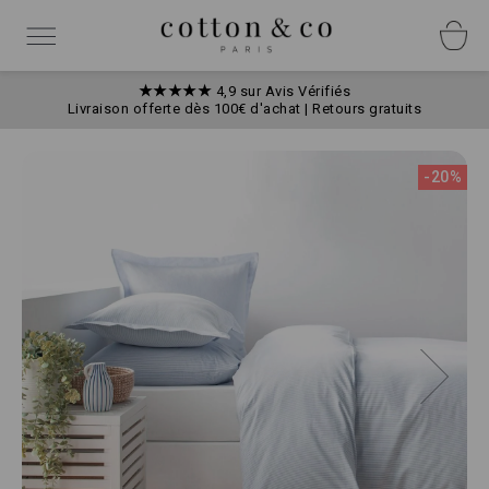
Allez
Panneau de gestion des cookies
au
Basculer
contenu
la
navigation
★★★★★
4,9 sur Avis Vérifiés
Livraison offerte dès 100€ d'achat | Retours gratuits
Skip
to
-20%
the
end
of
the
images
gallery