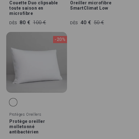
Couette Duo clipsable
Oreiller microfibre
toute saison en
SmartClimat Low
microfibre
80 €
100 €
40 €
50 €
DÈS
DÈS
-20%
Protèges Oreillers
Protège oreiller
molletonné
antibactérien