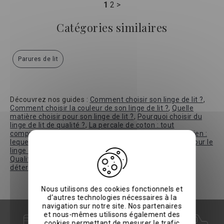
1
2
>
Catégories similaires
Parures de lit
Découvrez nos guides :
Comment choisir son linge de lit ?
,
Comment choisir la couleur de son linge de lit ?
,
Quelle
matière choisir pour son linge de lit ?
,
Pourquoi choisir du
linge de lit de qualité ?
,
La percale de coton : tout
comprendre avant de choisir
,
Coton bio vs coton égyptien :
lequel choisir selon vos attentes ?
,
Le label Oeko-Tex pour le
linge de maison : que garantit-il et pourquoi s'y fier ?
,
Qualité du coton : pourquoi la longueur des fibres est
déterminante
Nous utilisons des cookies fonctionnels et
d’autres technologies nécessaires à la
navigation sur notre site. Nos partenaires
et nous-mêmes utilisons également des
cookies permettant de mesurer le trafic