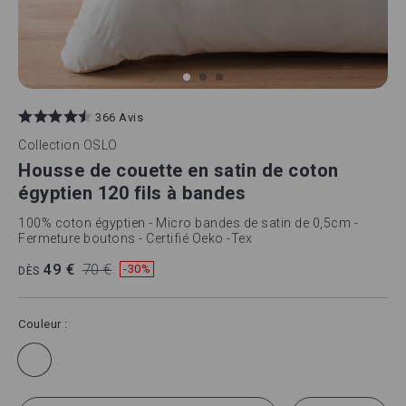
Skip
to
366 Avis
the
beginning
Collection
OSLO
of
Housse de couette en satin de coton
the
images
égyptien 120 fils à bandes
gallery
100% coton égyptien - Micro bandes de satin de 0,5cm -
Fermeture boutons - Certifié Oeko -Tex
49 €
70 €
-30%
DÈS
Couleur