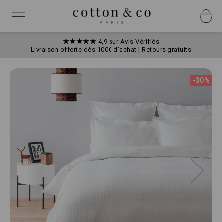
Allez
Panneau de gestion des cookies
au
Basculer
contenu
la
navigation
★★★★★
4,9 sur Avis Vérifiés
Livraison offerte dès 100€ d'achat | Retours gratuits
Skip
to
-30%
the
end
of
the
images
gallery