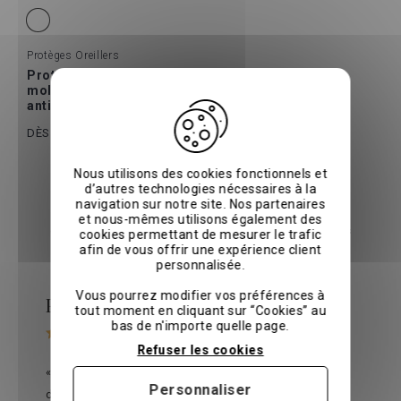
Protèges Oreillers
Protège oreiller
molletonné
antibactérien
12 €
15 €
DÈS
Nous utilisons des cookies fonctionnels et
Avis clients
d’autres technologies nécessaires à la
navigation sur notre site. Nos partenaires
Découvrez les avis de nos clients qui partagent leur
et nous-mêmes utilisons également des
expérience via l'organisme indépendant
Avis vérifiés
cookies permettant de mesurer le trafic
afin de vous offrir une expérience client
personnalisée.
Vous pourrez modifier vos préférences à
Philippe L.
le 07/08/2026
sur
Avis vérifiés
tout moment en cliquant sur “Cookies” au
bas de n'importe quelle page.
Refuser les cookies
« Produit de très bonne qualité, doux, facile
Personnaliser
d'entretien, je recommande »