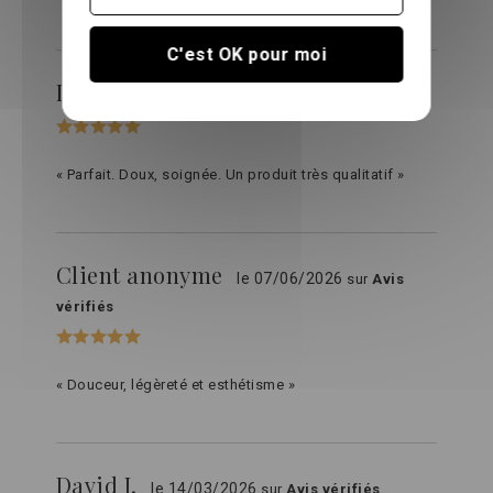
C'est OK pour moi
Ines D.
le 15/07/2026
sur
Avis vérifiés
« Parfait. Doux, soignée. Un produit très qualitatif »
Client anonyme
le 07/06/2026
sur
Avis
vérifiés
« Douceur, légèreté et esthétisme »
David J.
le 14/03/2026
sur
Avis vérifiés