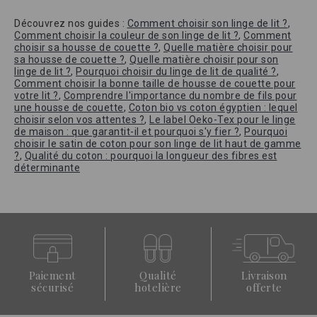
Découvrez nos guides :
Comment choisir son linge de lit ?
,
Comment choisir la couleur de son linge de lit ?
,
Comment
choisir sa housse de couette ?
,
Quelle matière choisir pour
sa housse de couette ?
,
Quelle matière choisir pour son
linge de lit ?
,
Pourquoi choisir du linge de lit de qualité ?
,
Comment choisir la bonne taille de housse de couette pour
votre lit ?
,
Comprendre l'importance du nombre de fils pour
une housse de couette
,
Coton bio vs coton égyptien : lequel
choisir selon vos attentes ?
,
Le label Oeko-Tex pour le linge
de maison : que garantit-il et pourquoi s'y fier ?
,
Pourquoi
choisir le satin de coton pour son linge de lit haut de gamme
?
,
Qualité du coton : pourquoi la longueur des fibres est
déterminante
Paiement
Qualité
Livraison
sécurisé
hotelière
offerte