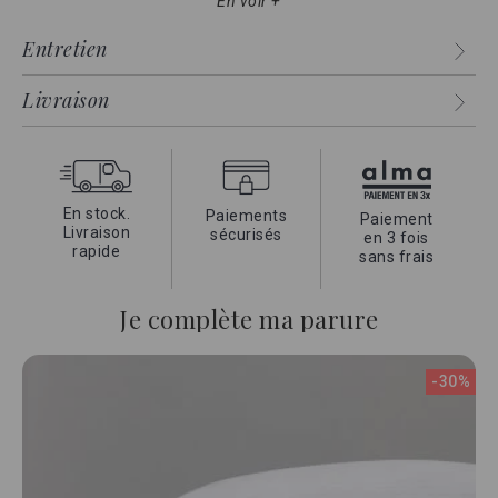
En voir +
Son tissage en pur coton égyptien à longues fibres,
rehaussé de bandes satinées emblématiques du linge de
Entretien
grands hôtels, lui confère un caractère raffiné et un toucher
d’exception.
Livraison
Cette collection apportera une note élégante et distinctive à
votre chambre.
En stock.
Paiements
Paiement
Livraison
sécurisés
en 3 fois
rapide
sans frais
Je complète ma parure
-30%