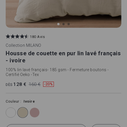
Skip
to
180 Avis
the
beginning
Collection
MILANO
of
Housse de couette en pur lin lavé français
the
images
- ivoire
gallery
100% lin lavé français- 185 gsm - Fermeture boutons -
Certifié Oeko -Tex
128 €
160 €
-20%
DÈS
Couleur
Ivoire