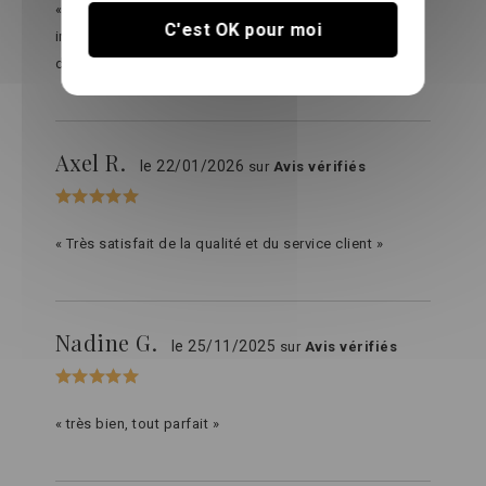
« Laverune taie pour voir,.....ne déteint pas.Et
C'est OK pour moi
impeccable, pas besoin de repasser..lavage très
doux,30degre. »
Axel R.
le 22/01/2026
sur
Avis vérifiés
« Très satisfait de la qualité et du service client »
Nadine G.
le 25/11/2025
sur
Avis vérifiés
« très bien, tout parfait »