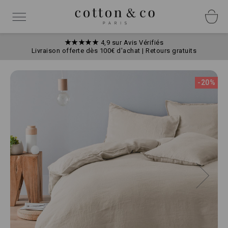
Allez
Panneau de gestion des cookies
au
Basculer
contenu
la
navigation
★★★★★
4,9 sur Avis Vérifiés
Livraison offerte dès 100€ d'achat | Retours gratuits
Skip
to
-20%
the
end
of
the
images
gallery