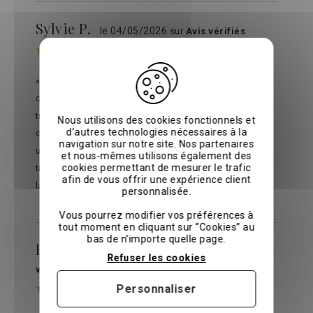
Sylvie P.
le 04/05/2026
sur
Avis vérifiés
« Lin lave de grande qualité, grammage plus élevé
que chez la majorité des autres vendeurs. Je suis
très satisfaite de mon achat. C’est la deuxième fois
Nous utilisons des cookies fonctionnels et
d’autres technologies nécessaires à la
que je commande sur ce site : déjà acheté il y a 1 an
navigation sur notre site. Nos partenaires
une housse de couette en percale qui est super (
et nous-mêmes utilisons également des
cookies permettant de mesurer le trafic
tissage très serré, ne bouge pas lavage après
afin de vous offrir une expérience client
lavage) »
personnalisée.
Vous pourrez modifier vos préférences à
tout moment en cliquant sur “Cookies” au
bas de n'importe quelle page.
Francoise E.
le 05/02/2026
sur
Avis
Refuser les cookies
vérifiés
Personnaliser