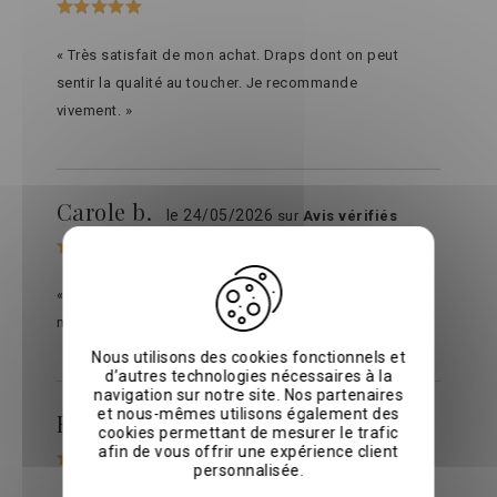
« Très satisfait de mon achat. Draps dont on peut
sentir la qualité au toucher. Je recommande
vivement. »
Carole b.
le 24/05/2026
sur
Avis vérifiés
« Un produit de grande qualité et une couleur
magnifique Merci ! »
Nous utilisons des cookies fonctionnels et
d’autres technologies nécessaires à la
navigation sur notre site. Nos partenaires
et nous-mêmes utilisons également des
Romain P.
le 16/04/2026
sur
Avis vérifiés
cookies permettant de mesurer le trafic
afin de vous offrir une expérience client
personnalisée.