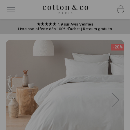
Allez
Panneau de gestion des cookies
au
Basculer
contenu
la
navigation
★★★★★
4,9 sur Avis Vérifiés
Livraison offerte dès 100€ d'achat | Retours gratuits
Skip
to
-20%
the
end
of
the
images
gallery