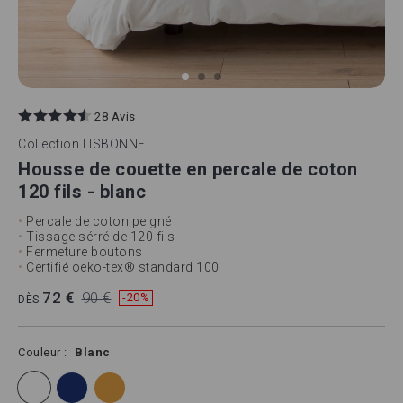
Skip
to
28 Avis
the
beginning
Collection
LISBONNE
of
Housse de couette en percale de coton
the
images
120 fils - blanc
gallery
•
Percale de coton peigné
•
Tissage sérré de 120 fils
•
Fermeture boutons
•
Certifié oeko-tex® standard 100
72 €
90 €
-20%
DÈS
Couleur
Blanc