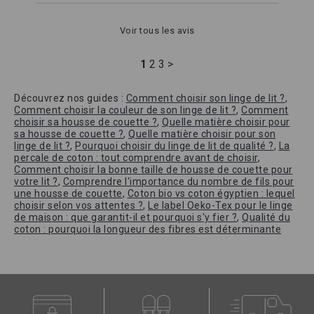
Voir tous les avis
1
2
3
>
Découvrez nos guides :
Comment choisir son linge de lit ?
,
Comment choisir la couleur de son linge de lit ?
,
Comment
choisir sa housse de couette ?
,
Quelle matière choisir pour
sa housse de couette ?
,
Quelle matière choisir pour son
linge de lit ?
,
Pourquoi choisir du linge de lit de qualité ?
,
La
percale de coton : tout comprendre avant de choisir
,
Comment choisir la bonne taille de housse de couette pour
votre lit ?
,
Comprendre l'importance du nombre de fils pour
une housse de couette
,
Coton bio vs coton égyptien : lequel
choisir selon vos attentes ?
,
Le label Oeko-Tex pour le linge
de maison : que garantit-il et pourquoi s'y fier ?
,
Qualité du
coton : pourquoi la longueur des fibres est déterminante