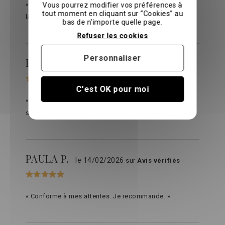
« La qualité du tissage et la largeur des bonnets font
Vous pourrez modifier vos préférences à
tout moment en cliquant sur “Cookies” au
la différence »
bas de n'importe quelle page.
Refuser les cookies
Personnaliser
HELENE C.
le 04/03/2026
sur
Avis vérifiés
C'est OK pour moi
« Conforme au descriptif Attention à l’essorage , car
se froisse si trop fort »
PAULA P.
le 14/02/2026
sur
Avis vérifiés
« Conforme à mes attentes. Je recommande. »