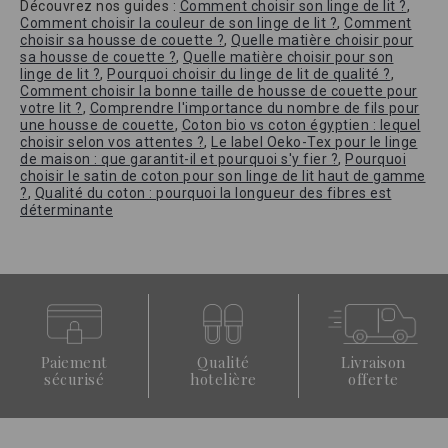
Découvrez nos guides :
Comment choisir son linge de lit ?
,
Comment choisir la couleur de son linge de lit ?
,
Comment
choisir sa housse de couette ?
,
Quelle matière choisir pour
sa housse de couette ?
,
Quelle matière choisir pour son
linge de lit ?
,
Pourquoi choisir du linge de lit de qualité ?
,
Comment choisir la bonne taille de housse de couette pour
votre lit ?
,
Comprendre l'importance du nombre de fils pour
une housse de couette
,
Coton bio vs coton égyptien : lequel
choisir selon vos attentes ?
,
Le label Oeko-Tex pour le linge
de maison : que garantit-il et pourquoi s'y fier ?
,
Pourquoi
choisir le satin de coton pour son linge de lit haut de gamme
?
,
Qualité du coton : pourquoi la longueur des fibres est
déterminante
Paiement
Qualité
Livraison
sécurisé
hotelière
offerte