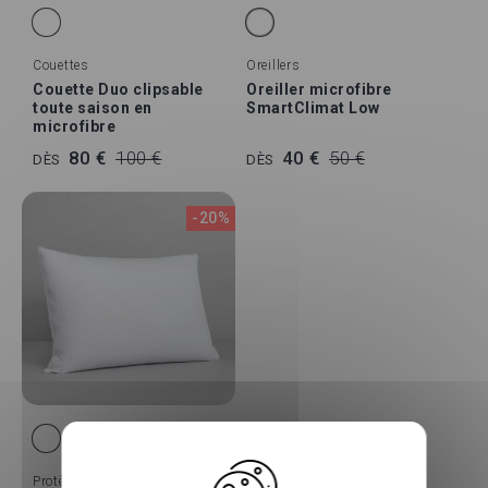
Couettes
Oreillers
Couette Duo clipsable
Oreiller microfibre
toute saison en
SmartClimat Low
microfibre
80 €
100 €
40 €
50 €
DÈS
DÈS
-20%
Protèges Oreillers