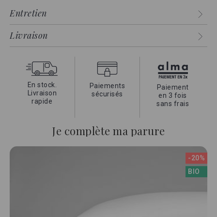
satin confère à ce tissu une grande douceur et une qualité
Entretien
durable.
Livraison
En stock.
Paiements
Paiement
Livraison
sécurisés
en 3 fois
rapide
sans frais
Je complète ma parure
-20%
BIO