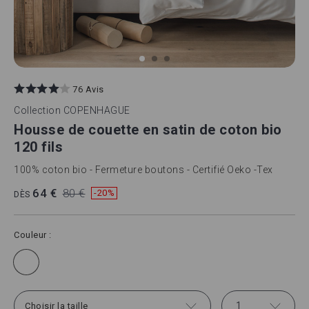
Skip
to
76 Avis
the
beginning
Collection
COPENHAGUE
of
Housse de couette en satin de coton bio
the
images
120 fils
gallery
100% coton bio - Fermeture boutons - Certifié Oeko -Tex
64 €
80 €
-20%
DÈS
Couleur
1
Choisir la taille