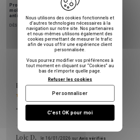
Protège oreiller
molletonné
antibactérien
Nous utilisons des cookies fonctionnels et
d’autres technologies nécessaires à la
12 €
15 €
DÈS
navigation sur notre site. Nos partenaires
et nous-mêmes utilisons également des
cookies permettant de mesurer le trafic
Avis clients
afin de vous offrir une expérience client
personnalisée.
Découvrez les avis de nos clients qui partagent leur
expérience via l'organisme indépendant
Avis vérifiés
Vous pourrez modifier vos préférences à
tout moment en cliquant sur “Cookies” au
bas de n'importe quelle page.
Refuser les cookies
PAULA P.
le 14/02/2026
sur
Avis vérifiés
Personnaliser
« Correspond à mes attentes. Je recommande. »
C'est OK pour moi
Loic D.
le 16/01/2026
sur
Avis vérifiés