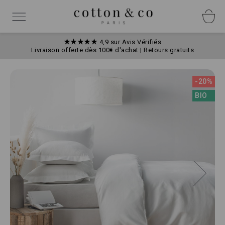
Allez
Panneau de gestion des cookies
au
Basculer
contenu
la
navigation
★★★★★
4,9 sur Avis Vérifiés
Livraison offerte dès 100€ d'achat | Retours gratuits
Skip
to
-20%
the
BIO
end
of
the
images
gallery