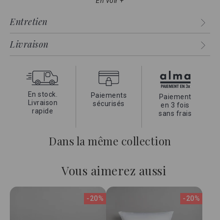
En voir +
cm
lui confère un style unique, intemporel et élégant.
Entretien
Vendue aux plus grands hôtels, cette collection apportera
une touche caractéristique à votre chambre pour un
sommeil 5 étoiles
.
Livraison
En stock.
Paiements
Paiement
Livraison
sécurisés
en 3 fois
rapide
sans frais
Dans la même collection
Vous aimerez aussi
-20%
-20%