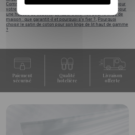
Comment choisir la bonne taille de housse de couette pour
votre lit ?
,
Comprendre l'importance du nombre de fils pour
une housse de couette
,
Le label Oeko-Tex pour le linge de
maison : que garantit-il et pourquoi s'y fier ?
,
Pourquoi
choisir le satin de coton pour son linge de lit haut de gamme
?
Paiement
Qualité
Livraison
sécurisé
hotelière
offerte