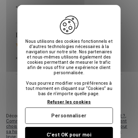
« La qualité correspond à mes attentes. Bon achat »
D D.
le 30/11/2024
sur
Avis vérifiés
Nous utilisons des cookies fonctionnels et
d’autres technologies nécessaires à la
navigation sur notre site. Nos partenaires
et nous-mêmes utilisons également des
« Ras comme je l'attendais »
cookies permettant de mesurer le trafic
afin de vous offrir une expérience client
personnalisée.
Vous pourrez modifier vos préférences à
Voir tous les avis
tout moment en cliquant sur “Cookies” au
bas de n'importe quelle page.
1
2
>
Refuser les cookies
Personnaliser
Découvrez nos guides :
Comment choisir son linge de lit ?
,
Comment choisir la couleur de son linge de lit ?
,
Comment
choisir sa housse de couette ?
,
Quelle matière choisir pour
sa housse de couette ?
,
Quelle matière choisir pour son
C'est OK pour moi
linge de lit ?
,
Pourquoi choisir du linge de lit de qualité ?
,