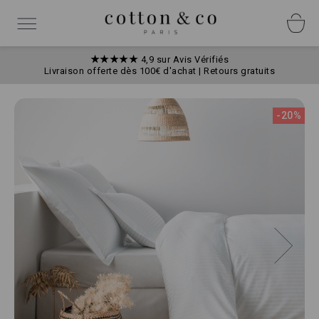
Allez
Panneau de gestion des cookies
au
Basculer
contenu
la
navigation
★★★★★
4,9 sur Avis Vérifiés
Livraison offerte dès 100€ d'achat | Retours gratuits
Skip
to
-20%
the
end
of
the
images
gallery