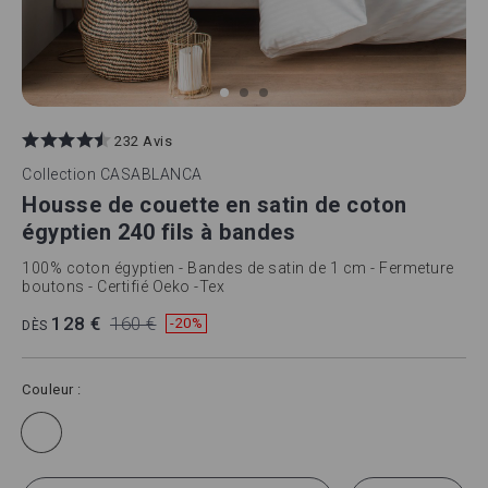
Skip
to
232 Avis
the
beginning
Collection
CASABLANCA
of
Housse de couette en satin de coton
the
images
égyptien 240 fils à bandes
gallery
100% coton égyptien - Bandes de satin de 1 cm - Fermeture
boutons - Certifié Oeko -Tex
128 €
160 €
-20%
DÈS
Couleur