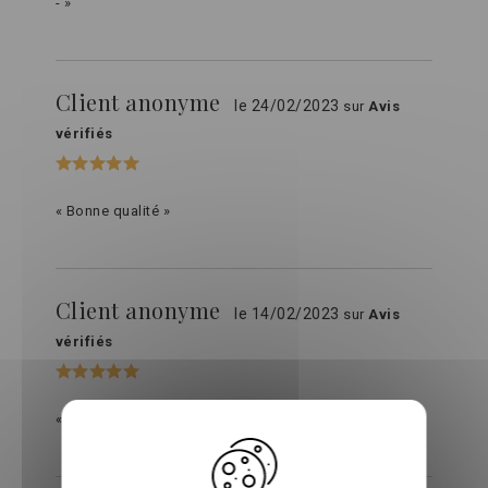
- »
Client anonyme
le 24/02/2023
sur
Avis
vérifiés
« Bonne qualité »
Client anonyme
le 14/02/2023
sur
Avis
vérifiés
« Moelleuse très agréable »