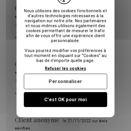
Client anonyme
le 03/02/2023
sur
Avis
Nous utilisons des cookies fonctionnels et
d’autres technologies nécessaires à la
vérifiés
navigation sur notre site. Nos partenaires
et nous-mêmes utilisons également des
cookies permettant de mesurer le trafic
afin de vous offrir une expérience client
« PARFAIT »
personnalisée.
Vous pourrez modifier vos préférences à
tout moment en cliquant sur “Cookies” au
bas de n'importe quelle page.
Client anonyme
le 02/01/2023
sur
Avis
Refuser les cookies
vérifiés
Personnaliser
« Bien, qualité attendue ! »
C'est OK pour moi
Client anonyme
le 21/11/2022
sur
Avis
vérifiés