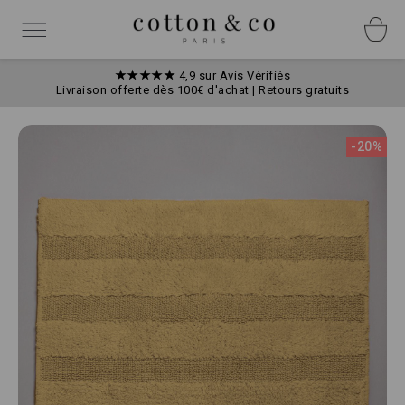
Allez
Panneau de gestion des cookies
au
Basculer
contenu
la
navigation
★★★★★
4,9 sur Avis Vérifiés
Livraison offerte dès 100€ d'achat | Retours gratuits
Skip
to
-20%
the
end
of
the
images
gallery