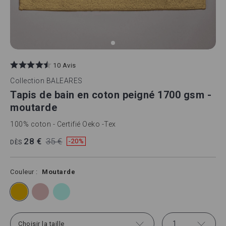
Skip
to
10 Avis
the
beginning
Collection
BALEARES
of
Tapis de bain en coton peigné 1700 gsm -
the
images
moutarde
gallery
100% coton - Certifié Oeko -Tex
28 €
35 €
-20%
DÈS
Couleur
Moutarde
1
Choisir la taille