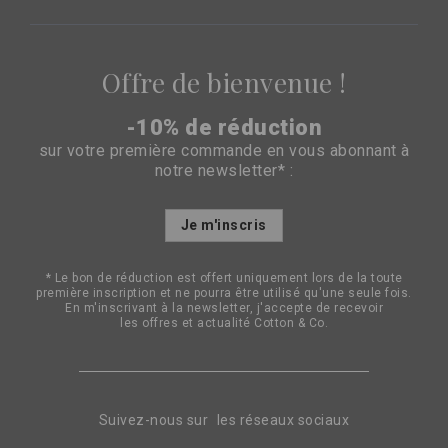
Offre de bienvenue !
-10% de réduction
sur votre première commande en vous abonnant à
notre newsletter* :
Inscription
Je m'inscris
à
notre
lettre
* Le bon de réduction est offert uniquement lors de la toute
d’information
première inscription et ne pourra être utilisé qu'une seule fois.
:
En m'inscrivant à la newsletter, j'accepte de recevoir
les offres et actualité Cotton & Co.
Suivez-nous sur les réseaux sociaux