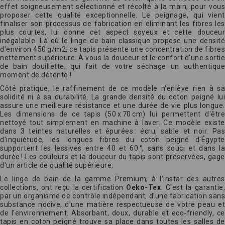
effet soigneusement sélectionné et récolté à la main, pour vous
proposer cette qualité exceptionnelle. Le peignage, qui vient
finaliser son processus de fabrication en éliminant les fibres les
plus courtes, lui donne cet aspect soyeux et cette douceur
inégalable. Là où le linge de bain classique propose une densité
d'environ 450 g/m2, ce tapis présente une concentration de fibres
nettement supérieure. À vous la douceur et le confort d'une sortie
de bain douillette, qui fait de votre séchage un authentique
moment de détente !
Côté pratique, le raffinement de ce modèle n'enlève rien à sa
solidité ni à sa durabilité. La grande densité du coton peigné lui
assure une meilleure résistance et une durée de vie plus longue.
Les dimensions de ce tapis (50 x 70 cm) lui permettent d'être
nettoyé tout simplement en machine à laver. Ce modèle existe
dans 3 teintes naturelles et épurées : écru, sable et noir. Pas
d'inquiétude, les longues fibres du coton peigné d'Égypte
supportent les lessives entre 40 et 60 °, sans souci et dans la
durée ! Les couleurs et la douceur du tapis sont préservées, gage
d'un article de qualité supérieure.
Le linge de bain de la gamme Premium, à l'instar des autres
collections, ont reçu la certification
Oeko-Tex
. C'est la garantie,
par un organisme de contrôle indépendant, d'une fabrication sans
substance nocive, d'une matière respectueuse de votre peau et
de l'environnement. Absorbant, doux, durable et eco-friendly, ce
tapis en coton peigné trouve sa place dans toutes les salles de