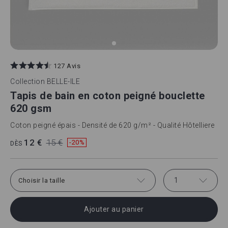
Skip
to
127 Avis
the
beginning
Collection
BELLE-ILE
of
Tapis de bain en coton peigné bouclette
the
images
620 gsm
gallery
Coton peigné épais - Densité de 620 g/m² - Qualité Hôtelliere
12 €
15 €
-20%
DÈS
1
Choisir la taille
Ajouter au panier