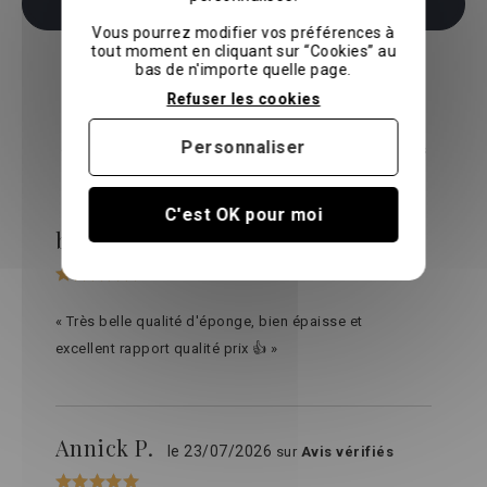
Ajouter au panier
Vous pourrez modifier vos préférences à
tout moment en cliquant sur “Cookies” au
bas de n'importe quelle page.
Avis clients
Refuser les cookies
Découvrez les avis de nos clients qui partagent leur
Personnaliser
expérience via l'organisme indépendant
Avis vérifiés
C'est OK pour moi
blandine S.
le 06/08/2026
sur
Avis vérifiés
« Très belle qualité d'éponge, bien épaisse et
excellent rapport qualité prix 👍 »
Annick P.
le 23/07/2026
sur
Avis vérifiés