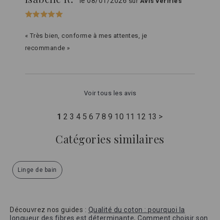
le 08/01/2026
sur
Avis vérifiés
« Très bien, conforme à mes attentes, je
recommande »
Voir tous les avis
1
2
3
4
5
6
7
8
9
10
11
12
13
>
Catégories similaires
Linge de bain
Découvrez nos guides :
Qualité du coton : pourquoi la
longueur des fibres est déterminante
,
Comment choisir son