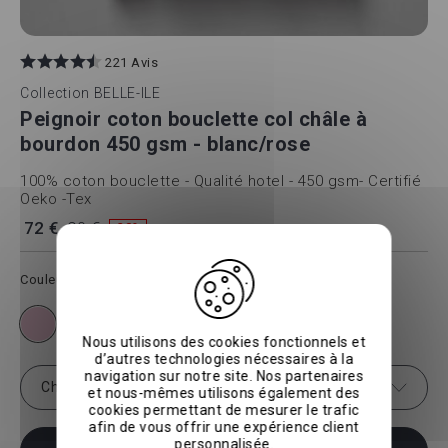
221 Avis
Collection
BELLE-ILE
Peignoir coton bouclette col châle à
bourdon 450 gsm - blanc/rose
100% coton bouclette - Qualité hotel - 450 gsm- Certifié
Oeko -Tex
72 €
90 €
-20%
Couleur
Blanc/Rose
Nous utilisons des cookies fonctionnels et
d’autres technologies nécessaires à la
navigation sur notre site. Nos partenaires
Choisir la taille
1
et nous-mêmes utilisons également des
cookies permettant de mesurer le trafic
afin de vous offrir une expérience client
personnalisée.