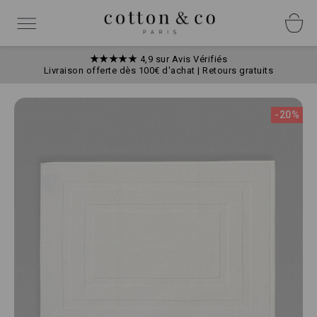
Allez
Panneau de gestion des cookies
au
Basculer
contenu
la
navigation
★★★★★
4,9 sur Avis Vérifiés
Livraison offerte dès 100€ d'achat | Retours gratuits
Skip
to
-20%
the
end
of
the
images
gallery