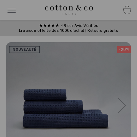
Allez
Panneau de gestion des cookies
au
Basculer
contenu
la
navigation
★★★★★
4,9 sur Avis Vérifiés
Livraison offerte dès 100€ d'achat | Retours gratuits
Skip
to
-20%
NOUVEAUTÉ
the
end
of
the
images
gallery