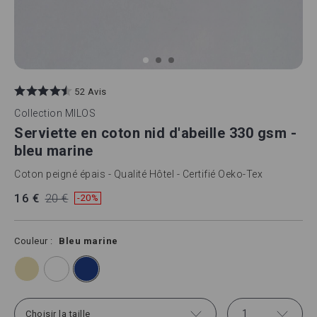
Skip
to
52 Avis
the
beginning
Collection
MILOS
of
Serviette en coton nid d'abeille 330 gsm -
the
images
bleu marine
gallery
Coton peigné épais - Qualité Hôtel - Certifié Oeko-Tex
16 €
20 €
-20%
Couleur
Bleu marine
1
Choisir la taille