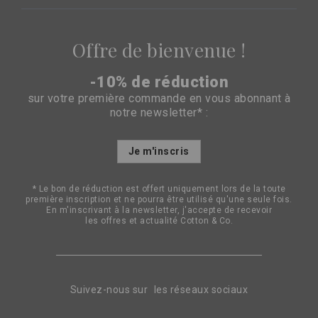
Offre de bienvenue !
-10% de réduction
sur votre première commande en vous abonnant à
notre newsletter* :
Inscription
Je m'inscris
à
notre
lettre
* Le bon de réduction est offert uniquement lors de la toute
d’information
première inscription et ne pourra être utilisé qu'une seule fois.
:
En m'inscrivant à la newsletter, j'accepte de recevoir
les offres et actualité Cotton & Co.
Suivez-nous sur les réseaux sociaux