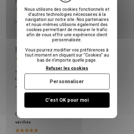
le 05/03/2026
sur
Avis vérifiés
Nous utilisons des cookies fonctionnels et
d’autres technologies nécessaires à la
navigation sur notre site. Nos partenaires
« Design magnifique et qualité parfaite. »
et nous-mêmes utilisons également des
cookies permettant de mesurer le trafic
afin de vous offrir une expérience client
personnalisée.
Joris b.
Vous pourrez modifier vos préférences à
le 01/03/2026
sur
Avis vérifiés
tout moment en cliquant sur “Cookies” au
bas de n'importe quelle page.
Refuser les cookies
« PARFAIT. Grammage, qualité, finition, design Le
tapis que je recherche depuis trop longtemps merci
Personnaliser
»
C'est OK pour moi
Client anonyme
le 30/03/2024
sur
Avis
vérifiés