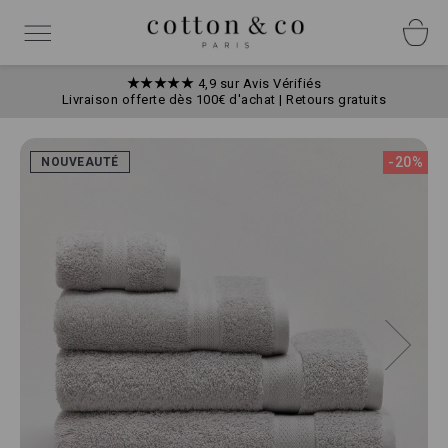
Allez
Panneau de gestion des cookies
au
Basculer
contenu
la
navigation
★★★★★
4,9 sur Avis Vérifiés
Livraison offerte dès 100€ d'achat | Retours gratuits
Skip
to
-20%
NOUVEAUTÉ
the
end
of
the
images
gallery