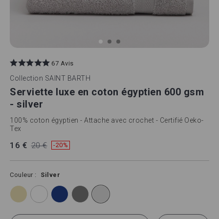
Skip
to
67 Avis
the
beginning
Collection
SAINT BARTH
of
Serviette luxe en coton égyptien 600 gsm
the
images
- silver
gallery
100% coton égyptien - Attache avec crochet - Certifié Oeko-
Tex
16 €
20 €
-20%
Couleur
Silver