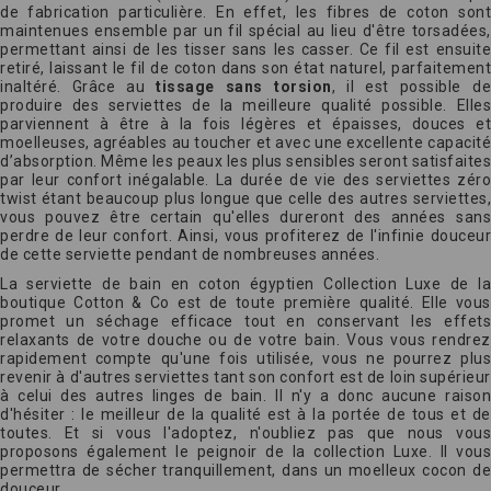
de fabrication particulière. En effet, les fibres de coton sont
maintenues ensemble par un fil spécial au lieu d'être torsadées,
permettant ainsi de les tisser sans les casser. Ce fil est ensuite
retiré, laissant le fil de coton dans son état naturel, parfaitement
inaltéré. Grâce au
tissage sans torsion
, il est possible d
produire des serviettes de la meilleure qualité possible. Elles
parviennent à être à la fois légères et épaisses, douces et
moelleuses, agréables au toucher et avec une excellente capacité
d’absorption. Même les peaux les plus sensibles seront satisfaites
par leur confort inégalable. La durée de vie des serviettes zéro
twist étant beaucoup plus longue que celle des autres serviettes,
vous pouvez être certain qu'elles dureront des années sans
perdre de leur confort. Ainsi, vous profiterez de l'infinie douceur
de cette serviette pendant de nombreuses années.
La serviette de bain en coton égyptien Collection Luxe de la
boutique Cotton & Co est de toute première qualité. Elle vous
promet un séchage efficace tout en conservant les effets
relaxants de votre douche ou de votre bain. Vous vous rendrez
rapidement compte qu'une fois utilisée, vous ne pourrez plus
revenir à d'autres serviettes tant son confort est de loin supérieur
à celui des autres linges de bain. Il n'y a donc aucune raison
d'hésiter : le meilleur de la qualité est à la portée de tous et de
toutes. Et si vous l'adoptez, n'oubliez pas que nous vous
proposons également le peignoir de la collection Luxe. Il vous
permettra de sécher tranquillement, dans un moelleux cocon de
douceur.