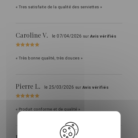
« Tres satisfaite de la qualité des serviettes »
Caroline V.
le 07/04/2026
sur
Avis vérifiés
« Très bonne qualité, très douces »
Pierre L.
le 25/03/2026
sur
Avis vérifiés
« Produit conforme et de qualité »
Joris b.