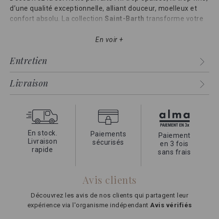
d’une qualité exceptionnelle, alliant douceur, moelleux et
confort absolu. La collection
Saint-Barth
transforme votre
quotidien en véritable moment de bien-être.
En voir +
Confectionnée en coton égyptien 600 g/m², elle offre une
absorption optimale et un toucher luxueusement doux qui
Entretien
enveloppe votre peau à chaque utilisation.
Fabriquée au Portugal à partir de 100 % coton égyptien
Livraison
certifié Giza, issu de fibres extra-longues, cette serviette
conserve son moelleux et sa douceur lavage après lavage.
Un allié indispensable pour vos sorties de bain dignes des
plus prestigieux hôtels.
En stock.
Paiements
Paiement
Offrez-vous le luxe d’un confort incomparable à la maison
Livraison
sécurisés
en 3 fois
avec la collection Saint-Barth : la serviette qui allie
rapide
sans frais
élégance, qualité et plaisir au quotidien.
Avis clients
Découvrez les avis de nos clients qui partagent leur
expérience via l'organisme indépendant
Avis vérifiés