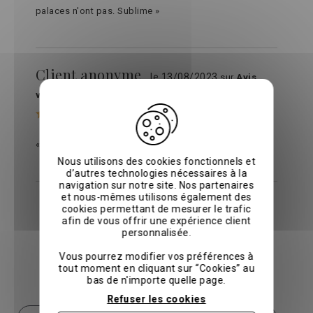
palaces n'ont pas. Sublime »
Client anonyme
le 13/08/2023
sur
Avis
vérifiés
« Très bien »
Nous utilisons des cookies fonctionnels et
d’autres technologies nécessaires à la
navigation sur notre site. Nos partenaires
et nous-mêmes utilisons également des
cookies permettant de mesurer le trafic
Voir tous les avis
afin de vous offrir une expérience client
personnalisée.
1
2
>
Vous pourrez modifier vos préférences à
tout moment en cliquant sur “Cookies” au
Catégories similaires
bas de n'importe quelle page.
Refuser les cookies