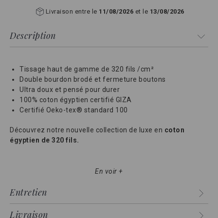
Livraison entre le
11/08/2026
et le
13/08/2026
Description
Tissage haut de gamme de 320 fils /cm²
Double bourdon brodé et fermeture boutons
Ultra doux et pensé pour durer
100% coton égyptien certifié GIZA
Certifié Oeko-tex® standard 100
Découvrez notre nouvelle collection de luxe en
coton
égyptien de 320 fils.
Cette parure en satin de coton à magnifique double
bourdon couleur brodé avec précison dans nos ateliers,
En voir +
vous offre le luxe d'un hotel 5 étoiles dans votre chambre.
Entretien
Cette collection Cap Ferrat, la meilleure qualité proposée
parmi nos différentes gammes, allie
épaisseur, résistance
Livraison