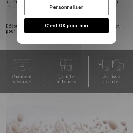
Linge de lit satin de coton
Linge de lit satin de coton
Personnaliser
C'est OK pour moi
Découvrez nos guides :
Pourquoi choisir le satin de coton
pour son linge de lit haut de gamme ?
Paiement
Qualité
Livraison
sécurisé
hotelière
offerte