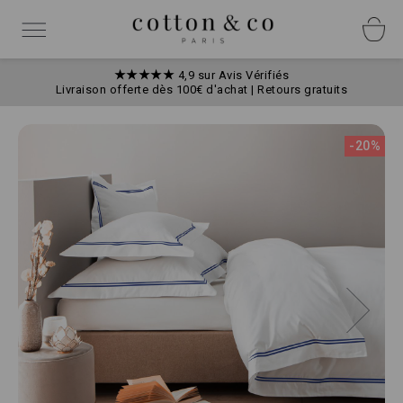
Allez
Panneau de gestion des cookies
au
Basculer
contenu
la
navigation
★★★★★
4,9 sur Avis Vérifiés
Livraison offerte dès 100€ d'achat | Retours gratuits
Skip
to
-20%
the
end
of
the
images
gallery