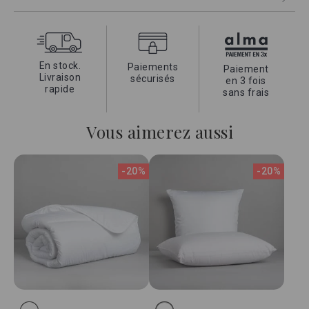
et douceur
.
La garantie d'un linge de qualité grace à son coton
égyptien
exceptionnel, la douceur du satin et son tissage unique
très serré.
En stock.
Paiements
Paiement
Livraison
sécurisés
en 3 fois
rapide
sans frais
Vous aimerez aussi
-20%
-20%