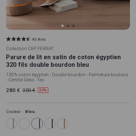
Skip
to
45 Avis
the
beginning
Collection
CAP FERRAT
of
Parure de lit en satin de coton égyptien
the
images
320 fils double bourdon bleu
gallery
100% coton égyptien - Double bourdon - Fermeture boutons
- Certifié Oeko -Tex
280 €
350 €
20%
Couleur
Bleu.