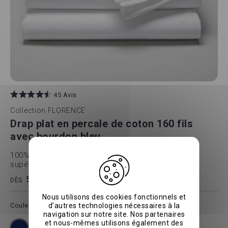
45 Avis
Collection
FLORENCE
Drap plat en percale de coton 160 fils
avec bourdon bleu
100% coton peigné - Bourdon bleu sur la partie
supérieure - Certifié Oeko -Tex
56 €
70 €
-20%
DÈS
Nous utilisons des cookies fonctionnels et
d’autres technologies nécessaires à la
Couleur
Bleu
navigation sur notre site. Nos partenaires
et nous-mêmes utilisons également des