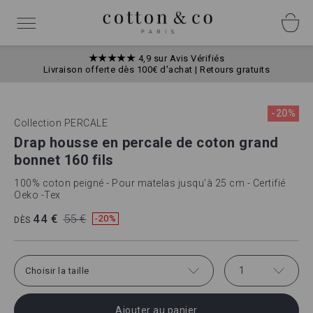
Allez
Panneau de gestion des cookies
au
Basculer
contenu
la
navigation
★★★★★
4,9 sur Avis Vérifiés
Livraison offerte dès 100€ d'achat | Retours gratuits
Skip
Skip
to
to
-20%
Collection
PERCALE
the
the
end
beginning
Drap housse en percale de coton grand
of
of
bonnet 160 fils
the
the
images
images
100% coton peigné - Pour matelas jusqu'à 25 cm - Certifié
gallery
gallery
Oeko -Tex
44 €
55 €
-20%
DÈS
1
Choisir la taille
Ajouter au panier