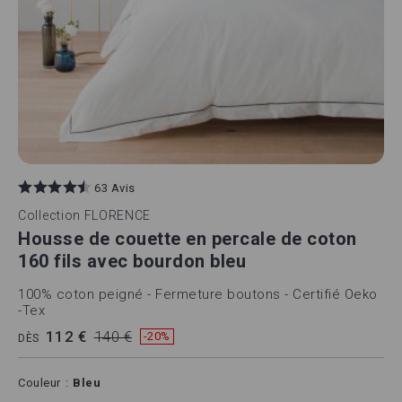
63 Avis
Collection
FLORENCE
Housse de couette en percale de coton
160 fils avec bourdon bleu
100% coton peigné - Fermeture boutons - Certifié Oeko
-Tex
112 €
140 €
-20%
DÈS
Couleur
Bleu